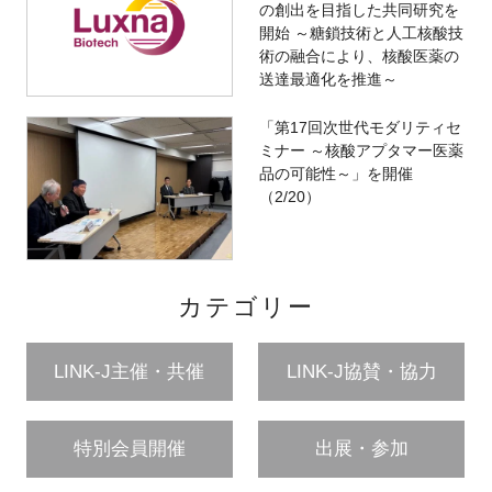
の創出を目指した共同研究を
開始 ～糖鎖技術と人工核酸技
術の融合により、核酸医薬の
送達最適化を推進～
「第17回次世代モダリティセ
ミナー ～核酸アプタマー医薬
品の可能性～」を開催
（2/20）
カテゴリー
LINK-J主催・共催
LINK-J協賛・協力
特別会員開催
出展・参加