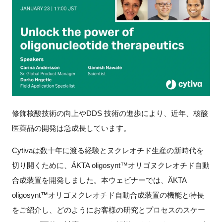
新規登録
イベント
プログラム
インタビュー・コラム
修飾核酸技術の向上や
DDS
技術の進歩により、近年、核酸
ニュース・掲示板
医薬品の開発は急成長しています。
LINK-Jを知る
Cytiva
は数十年に渡る経験とヌクレオチド生産の新時代を
切り開くために、
ÄKTA oligosynt™
オリゴヌクレオチド自動
特別会員
合成装置を開発しました。本ウェビナーでは、
ÄKTA
oligosynt™
オリゴヌクレオチド自動合成装置の機能と特長
施設・アクセス
をご紹介し、どのようにお客様の研究とプロセスのスケー