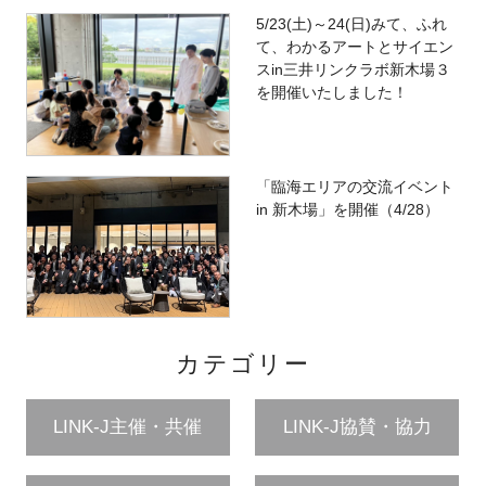
5/23(土)～24(日)みて、ふれ
て、わかるアートとサイエン
スin三井リンクラボ新木場３
を開催いたしました！
「臨海エリアの交流イベント
in 新木場」を開催（4/28）
カテゴリー
LINK-J主催・共催
LINK-J協賛・協力