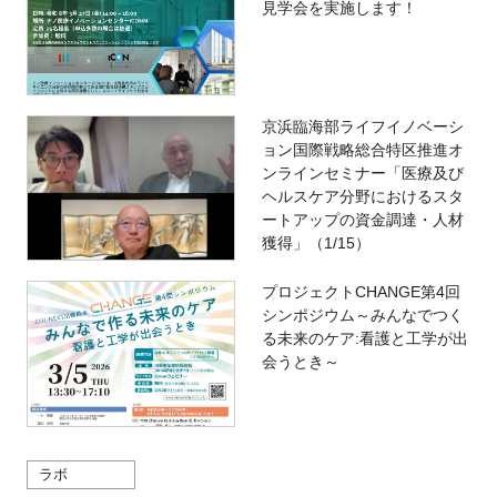
見学会を実施します！
京浜臨海部ライフイノベーシ
ョン国際戦略総合特区推進オ
ンラインセミナー「医療及び
ヘルスケア分野におけるスタ
ートアップの資金調達・人材
獲得」（1/15）
プロジェクトCHANGE第4回
シンポジウム～みんなでつく
る未来のケア:看護と工学が出
会うとき～
ラボ