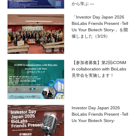
から学ぶ ―
「Investor Day Japan 2026
BioLabs Friends Present -Tell
Us Your Biotech Story-」を開
催しました（3/19）
【参加者募集】第2回iCONM
in collaboration with BioLabs
見学会を実施します！
Investor Day Japan 2026
BioLabs Friends Present -Tell
Us Your Biotech Story-