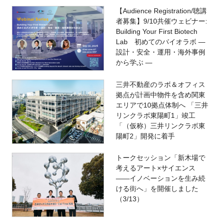
【Audience Registration/聴講
者募集】9/10共催ウェビナー:
Building Your First Biotech
Lab 初めてのバイオラボ ―
設計・安全・運用・海外事例
から学ぶ ―
三井不動産のラボ＆オフィス
拠点が計画中物件を含め関東
エリアで10拠点体制へ 「三井
リンクラボ東陽町1」竣工
「（仮称）三井リンクラボ東
陽町2」開発に着手
トークセッション「新木場で
考えるアート×サイエンス
――イノベーションを生み続
ける街へ」を開催しました
（3/13）