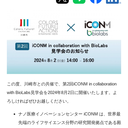
新規登録
イベント
プログラム
インタビュー・コラム
ニュース・掲示板
この度、川崎市との共催で、第2回iCONM in collaboration
LINK-Jを知る
with BioLabs見学会を2024年8月2日に開催いたします。よ
ろしければぜひお越しください。
特別会員
ナノ医療イノベーションセンター iCONM は、世界最
施設・アクセス
先端のライフサイエンス分野の研究開発拠点である殿