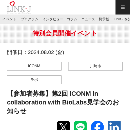
一般社団法人LINK-J／LINK-J
イベント
プログラム
インタビュー・コラム
ニュース・掲示板
LINK-J
JP
／
EN
特別会員開催イベント
開催日：2024.08.02 (金)
iCONM
川崎市
特別会員専用メニュー
ラボ
施設ご予約
【参加者募集】第2回 iCONM in
collaboration with BioLabs見学会のお
お問い合わせ
知らせ
マイページ