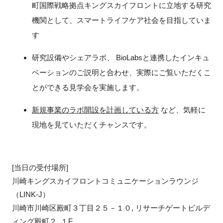
町国際戦略拠点キングスカイフロントに立地する研究
FAQ
機関として、スマートライフケア社会を目指していま
す
イベントお知らせメール登録
研究設備やシェアラボ、 BioLabsと連携したインキュ
ベーションのご説明と合わせ、実際にご覧いただくこ
とができる見学会を実施します。
新規
事業のラボ
開設
を
計画
して
いる方
など、気軽に
現地を見ていただくチャンスです。
[当日の受付場所]
川崎キングスカイフロントコミュニケーションラウンジ
（LINK-J）
川崎市川崎区殿町３丁目２５－１０, リサーチゲートビルデ
ィング殿町２, １F