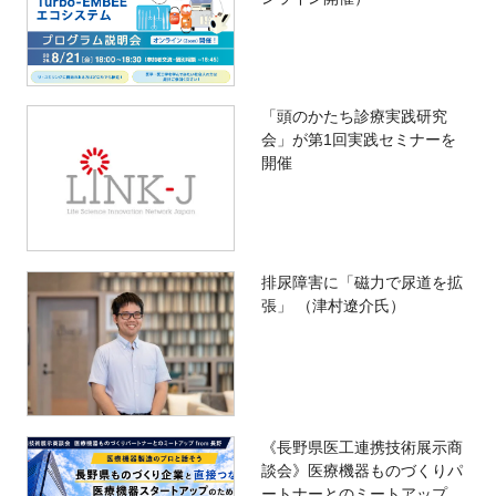
「頭のかたち診療実践研究
会」が第1回実践セミナーを
開催
排尿障害に「磁力で尿道を拡
張」 （津村遼介氏）
《長野県医工連携技術展示商
談会》医療機器ものづくりパ
ートナーとのミートアップ