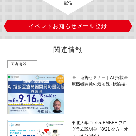
配信
イベントお知らせメール登録
関連情報
医療機器
医工連携セミナー｜AI 搭載医
療機器開発の最前線 -概論編-
東北大学 Turbo-EMBEE プロ
グラム説明会（8/21 夕方・オ
ンライン開催）