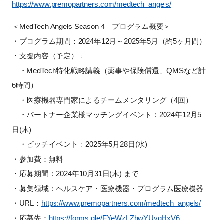
https://www.premopartners.com/medtech_angels/
＜MedTech Angels Season 4 プログラム概要＞
・プログラム期間：2024年12月～2025年5月（約5ヶ月間）
閉じる
・支援内容（予定）：
・MedTech特化戦略講義（薬事や保険償還、QMSなど計
6時間）
・医療機器専門家によるチームメンタリング（4回）
・パートナー企業様マッチングイベント：2024年12月5
日(木)
・ピッチイベント：2025年5月28日(水)
・参加費：無料
・応募期間：2024年10月31日(木) まで
・募集領域：ヘルスケア・医療機器・プログラム医療機器
・URL：
https://www.premopartners.com/medtech_angels/
・応募先：
https://forms.gle/FYeWzLZhwYUyqHxV6