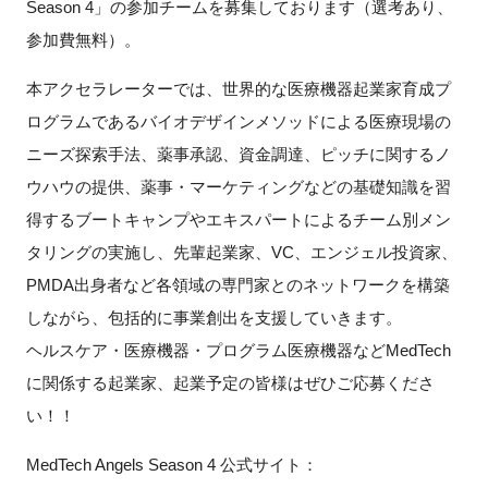
Season 4」の参加チームを募集しております（選考あり、
FAQ
参加費無料）。
イベントお知らせメール登録
本アクセラレーターでは、世界的な医療機器起業家育成プ
ログラムであるバイオデザインメソッドによる医療現場の
ニーズ探索手法、薬事承認、資金調達、ピッチに関するノ
ウハウの提供、薬事・マーケティングなどの基礎知識を習
得するブートキャンプやエキスパートによるチーム別メン
タリングの実施し、先輩起業家、VC、エンジェル投資家、
PMDA出身者など各領域の専門家とのネットワークを構築
しながら、包括的に事業創出を支援していきます。
ヘルスケア・医療機器・プログラム医療機器などMedTech
に関係する起業家、起業予定の皆様はぜひご応募くださ
い！！
MedTech Angels Season 4 公式サイト：