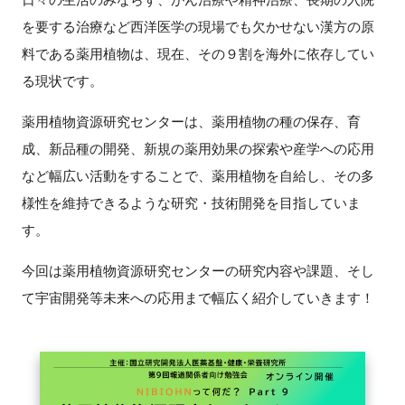
を要する治療など西洋医学の現場でも欠かせない漢方の原
新規登録
料である薬用植物は、現在、その９割を海外に依存してい
る現状です。
イベント
薬用植物資源研究センターは、薬用植物の種の保存、育
プログラム
成、新品種の開発、新規の薬用効果の探索や産学への応用
など幅広い活動をすることで、薬用植物を自給し、その多
インタビュー・コラム
様性を維持できるような研究・技術開発を目指していま
ニュース・掲示板
す。
今回は薬用植物資源研究センターの研究内容や課題、そし
LINK-Jを知る
て宇宙開発等未来への応用まで幅広く紹介していきます！
特別会員
施設・アクセス