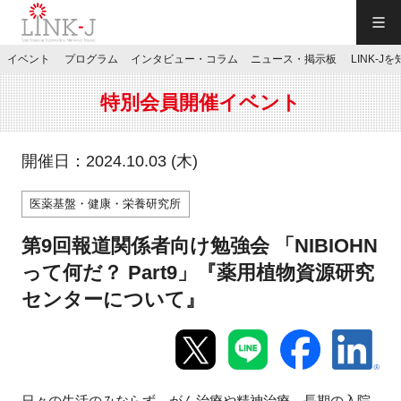
一般社団法人LINK-J／LINK-J
イベント
プログラム
インタビュー・コラム
ニュース・掲示板
LINK-J
JP
／
EN
特別会員開催イベント
開催日：2024.10.03 (木)
医薬基盤・健康・栄養研究所
特別会員専用メニュー
第9回報道関係者向け勉強会 「NIBIOHN
施設ご予約
って何だ？ Part9」『薬用植物資源研究
センターについて』
お問い合わせ
マイページ
日々の生活のみならず、がん治療や精神治療、長期の入院