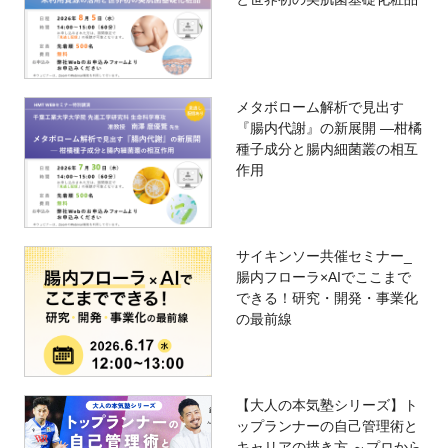
メタボローム解析で見出す
『腸内代謝』の新展開 —柑橘
種子成分と腸内細菌叢の相互
作用
サイキンソー共催セミナー_
腸内フローラ×AIでここまで
できる！研究・開発・事業化
の最前線
【大人の本気塾シリーズ】ト
ップランナーの自己管理術と
キャリアの描き方 ～プロから