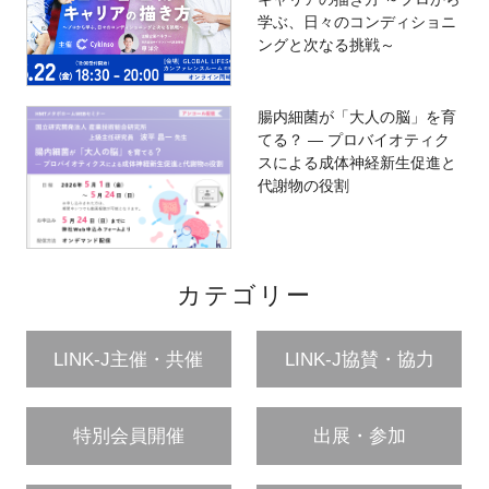
学ぶ、日々のコンディショニ
ングと次なる挑戦～
腸内細菌が「大人の脳」を育
てる？ ― プロバイオティク
スによる成体神経新生促進と
代謝物の役割
カテゴリー
LINK-J主催・共催
LINK-J協賛・協力
特別会員開催
出展・参加