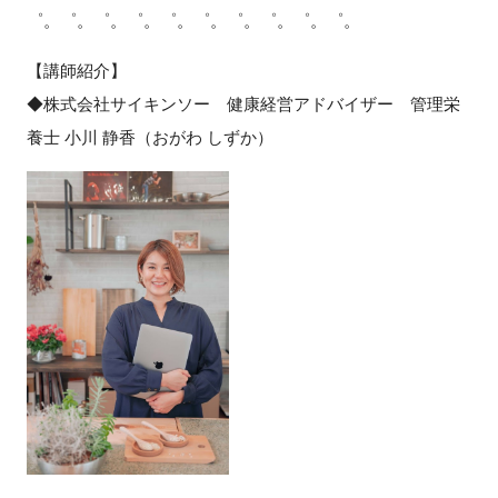
゜。゜。゜。゜。゜。゜。゜。゜。゜。゜。
【講師紹介】
◆株式会社サイキンソー 健康経営アドバイザー 管理栄
養士 小川 静香（おがわ しずか）