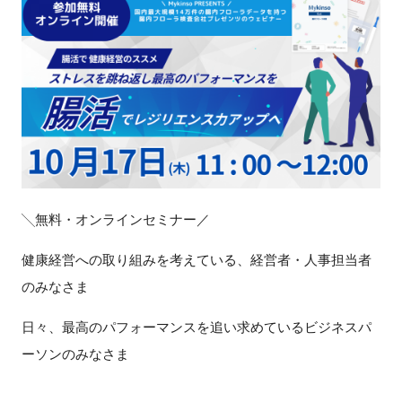
新規登録
イベント
プログラム
インタビュー・コラム
╲無料・オンラインセミナー／
ニュース・掲示板
健康経営への取り組みを考えている、経営者・人事担当者
LINK-Jを知る
のみなさま
特別会員
日々、最高のパフォーマンスを追い求めているビジネスパ
ーソンのみなさま
施設・アクセス