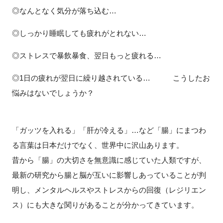
FAQ
◎なんとなく気分が落ち込む…
◎しっかり睡眠しても疲れがとれない…
イベントお知らせメール登録
◎ストレスで暴飲暴食、翌日もっと疲れる…
◎1日の疲れが翌日に繰り越されている… こうしたお
悩みはないでしょうか？
「ガッツを入れる」「肝が冷える」…など「腸」にまつわ
る言葉は日本だけでなく、世界中に沢山あります。
昔から「腸」の大切さを無意識に感じていた人類ですが、
最新の研究から腸と脳が互いに影響しあっていることが判
明し、メンタルヘルスやストレスからの回復（レジリエン
ス）にも大きな関りがあることが分かってきています。