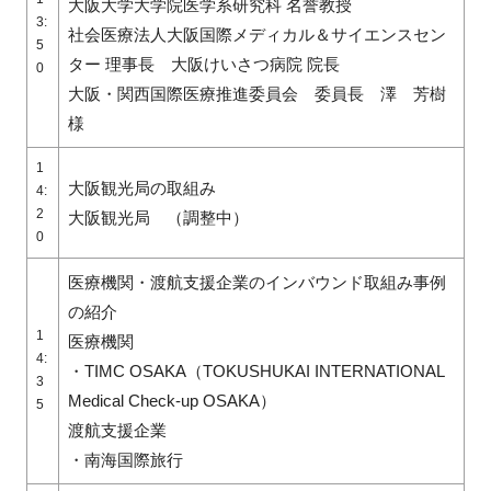
大阪大学大学院医学系研究科 名誉教授
3:
社会医療法人大阪国際メディカル＆サイエンスセン
5
ター 理事長 大阪けいさつ病院 院長
0
大阪・関西国際医療推進委員会 委員長 澤 芳樹
様
1
大阪観光局の取組み
4:
2
大阪観光局 （調整中）
0
医療機関・渡航支援企業のインバウンド取組み事例
の紹介
1
医療機関
4:
・TIMC OSAKA（TOKUSHUKAI INTERNATIONAL
3
Medical Check-up OSAKA）
5
渡航支援企業
・南海国際旅行