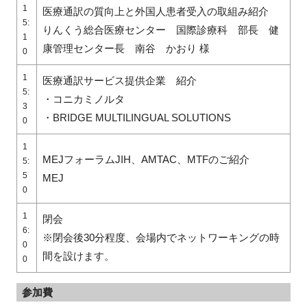
1
医療通訳の質向上と外国人患者受入の取組み紹介
5:
りんくう総合医療センター 国際診療科 部長 健
1
康管理センター長 南谷 かおり 様
0
1
医療通訳サービス提供企業 紹介
5:
・コニカミノルタ
3
・BRIDGE MULTILINGUAL SOLUTIONS
0
1
MEJフォーラムJIH、AMTAC、MTFのご紹介
5:
5
MEJ
0
1
閉会
6:
※閉会後30分程度、会場内でネットワーキングの時
0
間を設けます。
0
参加費