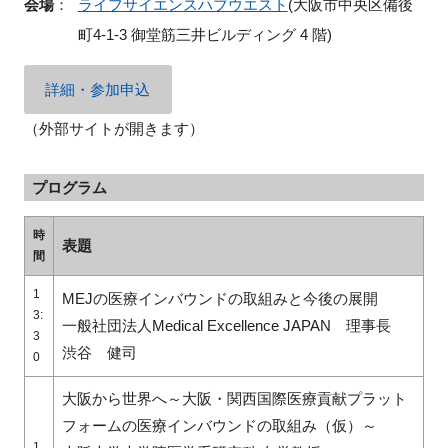
会場
：
ライフサイエンスハブウエスト
(大阪市中央区備後
町4-1-3 御堂筋三井ビルディング 4 階)
詳細・参加申込
（外部サイトが開きます）
プログラム
時
表題
間
1
MEJの医療インバウンドの取組みと今後の展開
3:
一般社団法人Medical Excellence JAPAN 理事長
3
渋谷 健司
0
大阪から世界へ～大阪・関西国際医療貢献プラット
フォームの医療インバウンドの取組み（仮）～
1