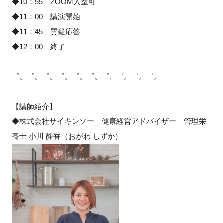
◆10：55 ZOOM入室可
◆11：00 講演開始
◆11：45 質疑応答
◆12：00 終了
゜。゜。゜。゜。゜。゜。゜。゜。゜。゜。
【講師紹介】
◆株式会社サイキンソー 健康経営アドバイザー 管理栄
養士 小川 静香（おがわ しずか）