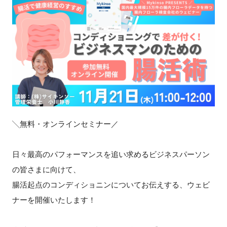
新規登録
イベント
プログラム
インタビュー・コラム
╲無料・オンラインセミナー／
ニュース・掲示板
LINK-Jを知る
日々最高のパフォーマンスを追い求めるビジネスパーソン
の皆さまに向けて、
特別会員
腸活起点のコンディショニンについてお伝えする、ウェビ
ナーを開催いたします！
施設・アクセス