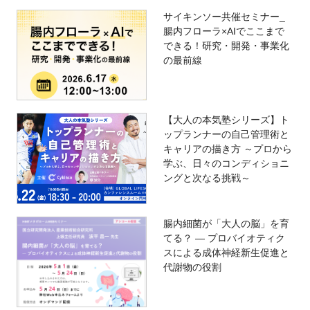
サイキンソー共催セミナー_
腸内フローラ×AIでここまで
できる！研究・開発・事業化
の最前線
【大人の本気塾シリーズ】ト
ップランナーの自己管理術と
キャリアの描き方 ～プロから
学ぶ、日々のコンディショニ
ングと次なる挑戦～
腸内細菌が「大人の脳」を育
てる？ ― プロバイオティク
スによる成体神経新生促進と
代謝物の役割