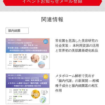
イベントお知らせメール登録
関連情報
腸内細菌
常在菌を意識した美容研究の
社会実装： 未利用資源の活用
と世界初の美肌菌基礎化粧品
メタボローム解析で見出す
『腸内代謝』の新展開 —柑橘
種子成分と腸内細菌叢の相互
作用