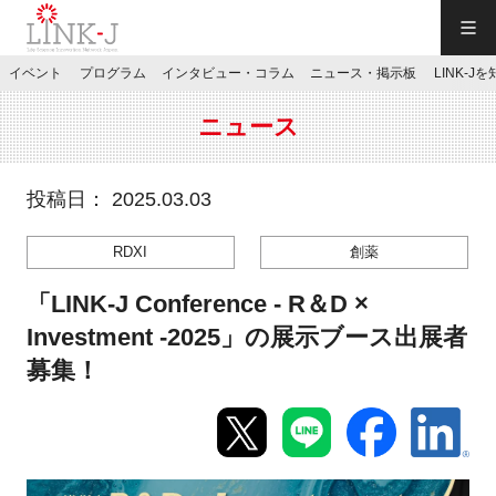
一般社団法人LINK-J／LINK-J
イベント
プログラム
インタビュー・コラム
ニュース・掲示板
LINK-J
JP
／
EN
ニュース
投稿日： 2025.03.03
RDXI
創薬
特別会員専用メニュー
「LINK-J Conference - R＆D ×
施設ご予約
Investment -2025」の展示ブース出展者
募集！
お問い合わせ
マイページ