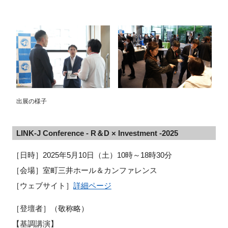
出展の様子
LINK-J Conference - R＆D × Investment -2025
［日時］
2025
年5月10日（土）
10
時～
18
時30分
［会場］室町三井ホール＆カンファレンス
［ウェブサイト］
詳細ページ
［登壇者］（敬称略）
【基調講演】