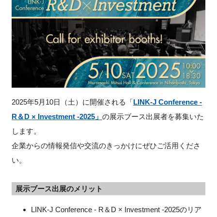
新規登録
イベント
プログラム
インタビュー・コラム
2025年5月10日（土）に開催される「
LINK-J Conference -
R＆D × Investment -2025
」
の展示ブース出展者を募集いた
ニュース・掲示板
します。
企業からの情報発信や交流のきっかけにぜひご活用くださ
LINK-Jを知る
い。
特別会員
展示ブース出展のメリット
施設・アクセス
LINK-J Conference - R＆D × Investment -2025のリア