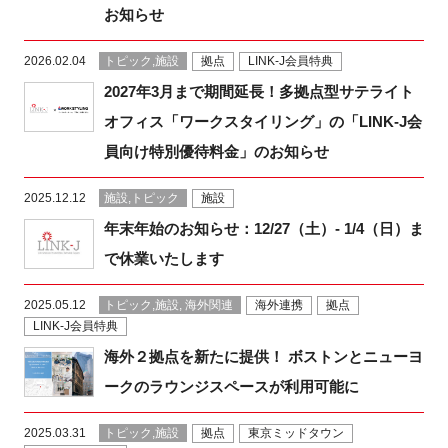
お知らせ
新規登録
2026.02.04
トピック,施設
拠点
LINK-J会員特典
イベント
2027年3月まで期間延長！多拠点型サテライト
オフィス「ワークスタイリング」の「LINK-J会
プログラム
員向け特別優待料金」のお知らせ
インタビュー・コラム
2025.12.12
施設,トピック
施設
年末年始のお知らせ：12/27（土）- 1/4（日）ま
ニュース・掲示板
で休業いたします
LINK-Jを知る
2025.05.12
トピック,施設, 海外関連
海外連携
拠点
LINK-J会員特典
特別会員
海外２拠点を新たに提供！ ボストンとニューヨ
ークのラウンジスペースが利用可能に
施設・アクセス
2025.03.31
トピック,施設
拠点
東京ミッドタウン