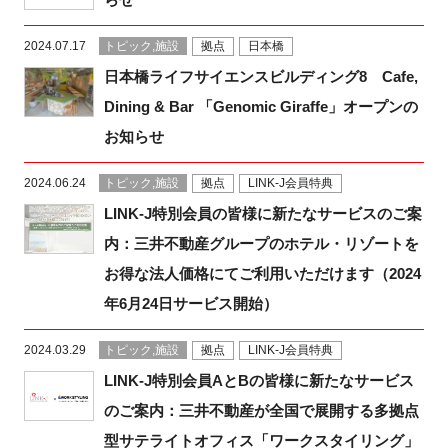
2024.07.17
トピック,施設
拠点
日本橋
日本橋ライフサイエンスビルディング8 Cafe,
閉じる
Dining & Bar 「Genomic Giraffe」オープンの
お知らせ
2024.06.24
トピック,施設
拠点
LINK-J会員特典
LINK-J特別会員の皆様に新たなサービスのご案
内：三井不動産グループのホテル・リゾートを
お得な法人価格にてご利用いただけます（2024
年6月24日サービス開始）
2024.03.29
トピック,施設
拠点
LINK-J会員特典
LINK-J特別会員AとBの皆様に新たなサービス
のご案内：三井不動産が全国で展開する多拠点
型サテライトオフィス「ワークスタイリング」