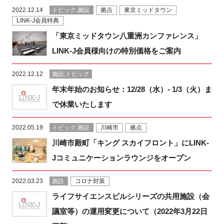
2022.12.14
トピック,施設
拠点
東京ミッドタウン
LINK-J会員特典
「東京ミッドタウン八重洲カンファレンス」
LINK-J会員様向けの特別価格をご案内
2022.12.12
施設,トピック
年末年始のお知らせ：12/28（水）- 1/3（火）ま
で休業いたします
2022.05.19
トピック,施設
川崎市
拠点
川崎市殿町「キング スカイフロント」にLINK-
Jコミュニケーションラウンジをオープン
2022.03.23
施設
コロナ対策
ライフサイエンスビルシリーズの共用施設（会
議室等）の運用変更について（2022年3月22日