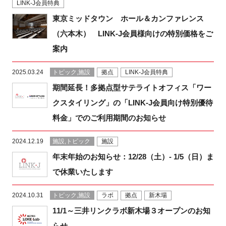
LINK-J会員特典
FAQ
東京ミッドタウン ホール＆カンファレンス
（六本木） LINK-J会員様向けの特別価格をご
イベントお知らせメール登録
案内
2025.03.24
トピック,施設
拠点
LINK-J会員特典
期間延長！多拠点型サテライトオフィス「ワー
クスタイリング」の「LINK-J会員向け特別優待
料金」でのご利用期間のお知らせ
2024.12.19
施設,トピック
施設
年末年始のお知らせ：12/28（土）- 1/5（日）ま
で休業いたします
2024.10.31
トピック,施設
ラボ
拠点
新木場
11/1～三井リンクラボ新木場３オープンのお知
らせ