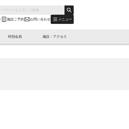
メニュー
ー
施設ご予約
お問い合わせ
特別会員
施設・アクセス
's "LINK-BioBAY TOKYO"？
s LINK-J WEST
申し込み
ご予約
(News Letter)
特別会員開催
ニュース・事業紹介
内容
橋コラム
出展・参加
イベント
B日本橋エリアについて