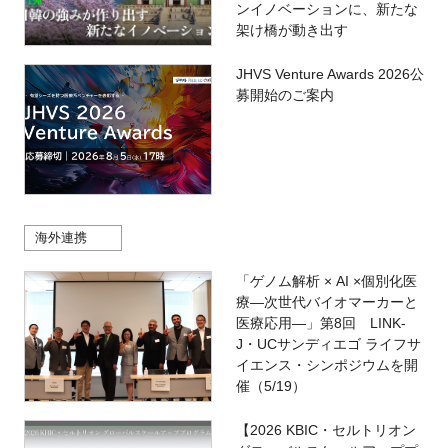
ンイノベーションに、新たな
架け橋が動き出す
JHVS Venture Awards 2026公
募開始のご案内
海外連携
「ゲノム解析 × AI ×個別化医
療―次世代バイオマーカーと
医療応用―」第8回 LINK-
J・UCサンディエゴ ライフサ
イエンス・シンポジウムを開
催（5/19）
【2026 KBIC・セルトリオン