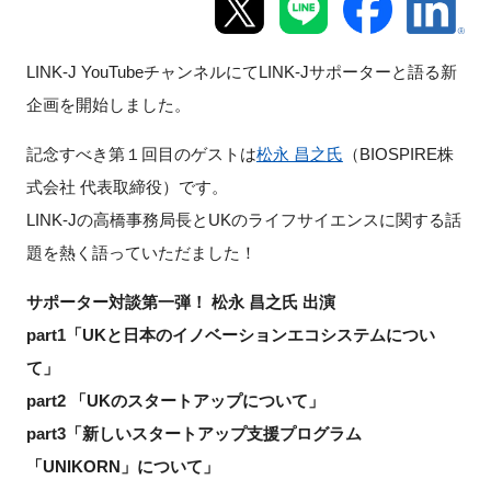
新規登録
LINK-J YouTubeチャンネルにてLINK-Jサポーターと語る新
イベント
企画を開始しました。
記念すべき第１回目のゲストは
松永 昌之氏
（BIOSPIRE株
プログラム
式会社 代表取締役）です。
インタビュー・コラム
LINK-Jの高橋事務局長とUKのライフサイエンスに関する話
題を熱く語っていただました！
ニュース・掲示板
サポーター対談第一弾！ 松永 昌之氏 出演
LINK-Jを知る
part1「UKと日本のイノベーションエコシステムについ
て」
特別会員
part2 「UKのスタートアップについて」
part3「新しいスタートアップ支援プログラム
施設・アクセス
「UNIKORN」について」