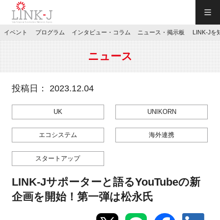
一般社団法人LINK-J／LINK-J
イベント
プログラム
インタビュー・コラム
ニュース・掲示板
LINK-J
JP
／
EN
ニュース
投稿日： 2023.12.04
UK
UNIKORN
特別会員専用メニュー
エコシステム
海外連携
施設ご予約
スタートアップ
お問い合わせ
LINK-Jサポーターと語るYouTubeの新
企画を開始！第一弾は松永氏
マイページ