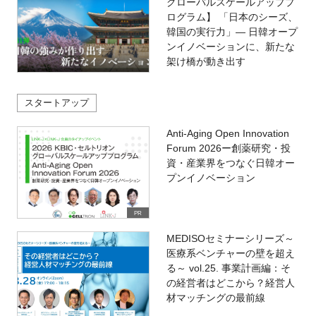
グローバルスケールアッププ
ログラム】 「日本のシーズ、
韓国の実行力」― 日韓オープ
ンイノベーションに、新たな
架け橋が動き出す
スタートアップ
Anti-Aging Open Innovation
Forum 2026ー創薬研究・投
資・産業界をつなぐ日韓オー
プンイノベーション
PR
MEDISOセミナーシリーズ～
医療系ベンチャーの壁を超え
る～ vol.25. 事業計画編：そ
の経営者はどこから？経営人
材マッチングの最前線