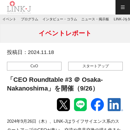
一般社団法人LINK-J／LINK-J
イベント
プログラム
インタビュー・コラム
ニュース・掲示板
LINK-J
JP
／
EN
イベントレポート
投稿日：2024.11.18
CxO
スタートアップ
特別会員専用メニュー
「CEO Roundtable #3 ＠ Osaka-
施設ご予約
Nakanoshima」を開催（9/26）
お問い合わせ
2024
年9月26日（木）、
LINK-J
はライフサイエンス系のス
マイページ
タートアップの
CEO
が集い、交流や意見交換の場を作るた