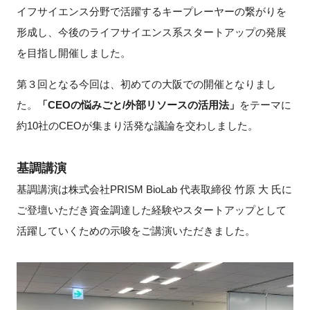
FAQ
イフサイエンス分野で活躍するキープレーヤーの繋がりを
形成し、今後のライフサイエンス系スタートアップの発展
イベントお知らせメール登録
を目指し開催しました。
第３回となる今回は、初めての大阪での開催となりまし
た。
「CEOの悩みごと/外部リソースの活用法」
をテーマに
約10社の
CEO
が集まり活発な議論を交わしました。
基調講演
基調講演は株式会社PRISM BioLab 代表取締役 竹原 大 氏に
ご登壇いただき資金調達した経験やスタートアップとして
活躍していくための示唆をご講演いただきました。