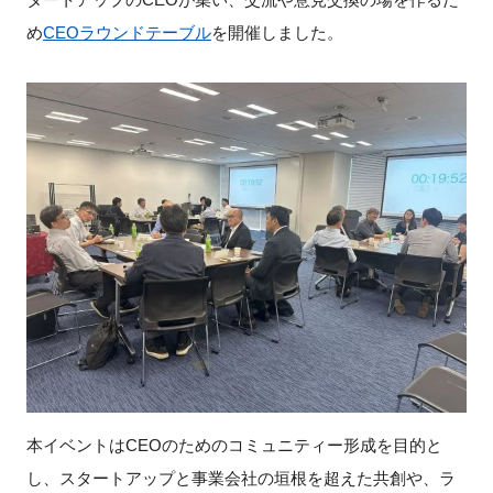
め
CEO
ラウンドテーブル
を開催しました。
新規登録
イベント
プログラム
インタビュー・コラム
ニュース・掲示板
LINK-Jを知る
特別会員
本イベントは
CEO
のためのコミュニティー形成を目的と
施設・アクセス
し、スタートアップと事業会社の垣根を超えた共創や、ラ