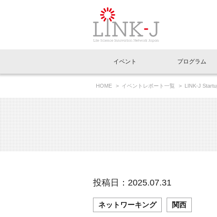
一般社団法人LI
イベント
プログラム
FAQ
イベントお知らせメール登録
HOME
イベントレポート一覧
LINK-J Sta
イベント一覧
インタビュー・コラム一覧
ニュース一覧
Out of Box相談室
理事長挨拶
特別会員一覧
ラウンジ・会議室
LINK-J主催・共催
スペシャルインタビュー
トピック
特別
プレ
国内外連携
専用メニューはこちら
アクセス
LINK-J協賛・協力
連載コラム
メディア情報
出展
海外
組織概要
過去イベント
事務局だより
アクセラレーション
マイ
イベ
投稿日：2025.07.31
協賛・協力
施設
ネットワーキング
関西