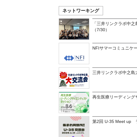
ネットワーキング
「三井リンクラボ中之
（7/30）
NFIサマーコミュニケー
三井リンクラボ中之島
再生医療リーディングサ
第2回 U-35 Meet