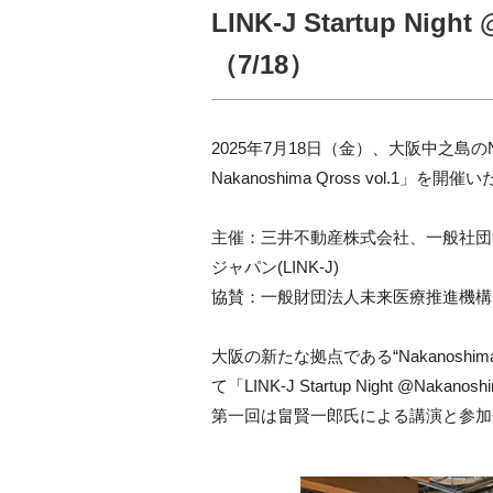
LINK-J Startup Nig
（7/18）
2025
年7月18日（金）、大阪中之島のNakanos
Nakanoshima Qross vol.1」を
主催：三井不動産株式会社、一般社団
ジャパン(LINK-J)
協賛：一般財団法人未来医療推進機構
大阪の新たな拠点である“Nakanosh
て「LINK-J Startup Night @Nakan
第一回は畠賢一郎氏
による講演と参加