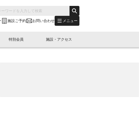
メニュー
ー
施設ご予約
お問い合わせ
特別会員
施設・アクセス
's "LINK-BioBAY TOKYO"？
s LINK-J WEST
申し込み
ご予約
(News Letter)
特別会員開催
ニュース・事業紹介
内容
橋コラム
出展・参加
イベント
B日本橋エリアについて