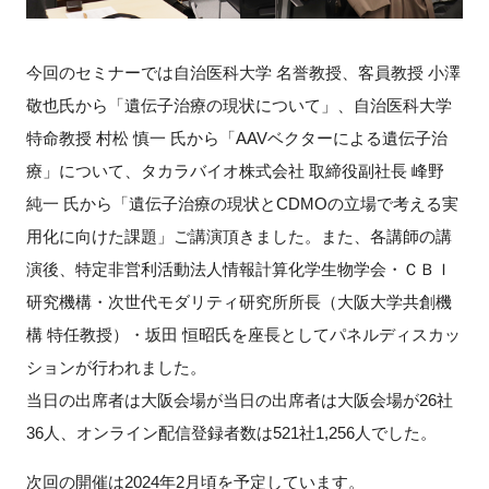
FAQ
今回のセミナーでは自治医科大学 名誉教授、客員教授 小澤
イベントお知らせメール登録
敬也氏から「遺伝子治療の現状について」、自治医科大学
特命教授 村松 慎一 氏から「
AAV
ベクターによる遺伝子治
療」について、タカラバイオ株式会社 取締役副社長 峰野
純一 氏から「遺伝子治療の現状と
CDMO
の立場で考える実
用化に向けた課題」ご講演頂きました。また、各講師の講
演後、特定非営利活動法人情報計算化学生物学会・ＣＢＩ
研究機構・次世代モダリティ研究所所長（大阪大学共創機
構 特任教授）・坂田 恒昭氏を座長としてパネルディスカッ
ションが行われました。
当日の出席者は大阪会場が当日の出席者は大阪会場が
26
社
36
人、オンライン配信登録者数は
521
社
1,256
人でした。
次回の開催は2024年2月頃を予定しています。