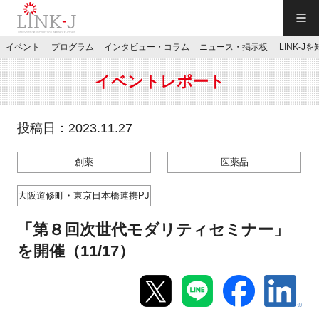
一般社団法人LINK-J／LINK-J
イベント
プログラム
インタビュー・コラム
ニュース・掲示板
LINK-J
JP
／
EN
イベントレポート
投稿日：2023.11.27
創薬
医薬品
特別会員専用メニュー
大阪道修町・東京日本橋連携PJ
施設ご予約
「第８回次世代モダリティセミナー」
を開催（11/17）
お問い合わせ
マイページ