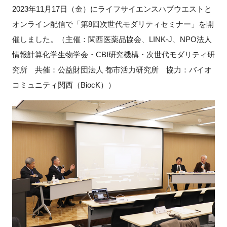
2023年11月17日（金）にライフサイエンスハブウエストと
新規登録
オンライン配信で「第8回次世代モダリティセミナー」を開
催しました。
（主催：関西医薬品協会、LINK-J、NPO法人
イベント
情報計算化学生物学会・CBI研究機構・次世代モダリティ研
究所 共催：公益財団法人 都市活力研究所 協力：バイオ
プログラム
コミュニティ関西（BiocK））
インタビュー・コラム
ニュース・掲示板
LINK-Jを知る
特別会員
施設・アクセス