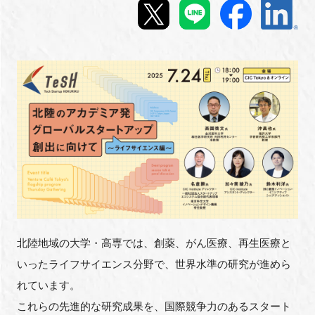
新規登録
イベント
プログラム
インタビュー・コラム
ニュース・掲示板
LINK-Jを知る
北陸地域の大学・高専では、創薬、がん医療、再生医療と
特別会員
いったライフサイエンス分野で、世界水準の研究が進めら
れています。
施設・アクセス
これらの先進的な研究成果を、国際競争力のあるスタート