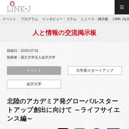
一般社団法人LINK-J／LINK-J
イベント
プログラム
インタビュー・コラム
ニュース・掲示板
LINK-J
JP
／
EN
人と情報の交流掲示板
投稿日：2025.07.01
投稿者：国立大学法人金沢大学
特別会員専用メニュー
イベント
大学発スタートアップ
金沢大学
施設ご予約
北陸のアカデミア発グローバルスター
お問い合わせ
トアップ創出に向けて ～ライフサイエ
ンス編～
マイページ