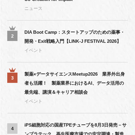
ニュース
DIA Boot Camp：スタートアップのための薬事・
2
開発・Exit戦略入門【LINK-J FESTIVAL 2026】
イベント
製薬×データサイエンスMeetup2026 業界外出身
3
者も活躍！ 製薬業界におけるAI、データ活用の
最先端、講演＆キャリア相談会
イベント
iPS細胞対応の国産TPEチューブを8月3日発売－サ
4
ンプラテック、再生医療市場での安定調達・製造