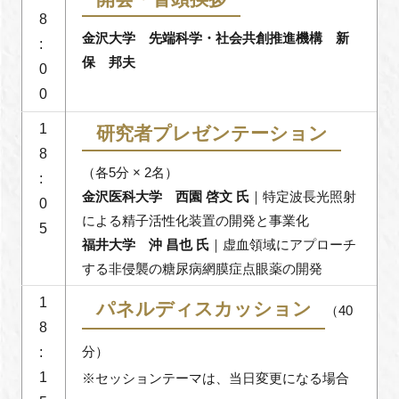
8
金沢大学 先端科学・社会共創推進機構 新
:
保 邦夫
0
0
1
研究者プレゼンテーション
8
（各5分 × 2名）
:
金沢医科大学 西園 啓文 氏
｜特定波長光照射
0
による精子活性化装置の開発と事業化
5
福井大学 沖 昌也 氏
｜虚血領域にアプローチ
する非侵襲の糖尿病網膜症点眼薬の開発
1
パネルディスカッション
（40
8
分）
:
1
※セッションテーマは、当日変更になる場合