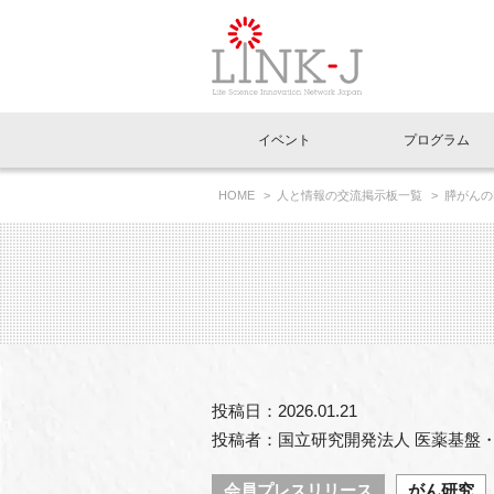
一般社団法人LI
イベント
プログラム
FAQ
イベントお知らせメール登録
HOME
人と情報の交流掲示板一覧
膵がんの
イベント一覧
インタビュー・コラム一覧
ニュース一覧
Out of Box相談室
理事長挨拶
特別会員一覧
ラウンジ・会議室
LINK-J主催・共催
スペシャルインタビュー
トピック
特別
プレ
国内外連携
専用メニューはこちら
アクセス
LINK-J協賛・協力
連載コラム
メディア情報
出展
海外
組織概要
過去イベント
事務局だより
アクセラレーション
マイ
イベ
投稿日：2026.01.21
協賛・協力
施設
投稿者：国立研究開発法人 医薬基盤
会員プレスリリース
がん研究