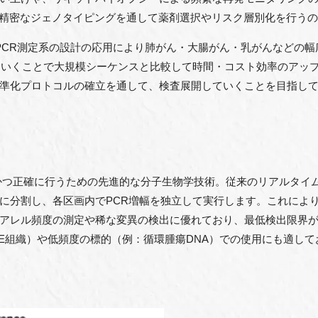
ンプルの精密なジェノタイピングを通して薬剤選択やリスク層別化を行
PCR測定系の設計の応用により肺がん・大腸がん・乳がんなどの
ていくことで大規模シーケンスと比較して時間・コスト効率のアッ
準化プロトコルの確立を通して、検査展開していくことを目指し
度かつ正確に行うための先進的な分子生物学技術。従来のリアルタイ
に分割し、各区画内でPCR増幅を独立して実行します。これによ
アレル頻度の測定や稀な変異の検出に優れており、最低検出限界が0
PE組織）や低頻度の標的（例：循環腫瘍DNA）での使用にも適し