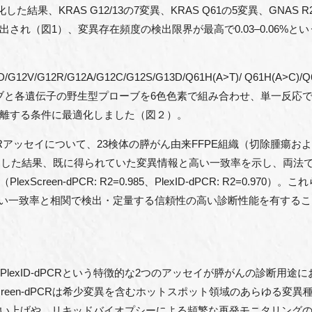
結果、KRAS G12/13の7変異、KRAS Q61の5変異、GNAS
され（図1）、変異存在頻度の検出限界が最高で0.03–0.06%
12V/G12R/G12A/G12C/G12S/G13D/Q61H(A>T)/ Q61H(A>C)/
異プローブと各遺伝子の野生型プローブを6色色素で組み合わせ、単一反
離する条件に最適化しました（図２）。
xID-dPCRアッセイについて、23検体の膵がん由来FFPE組織（切除腫
定した結果、既に得られていた変異情報と高い一致率を示し、両法
creen-dPCR: R2=0.985、PlexID-dPCR: R2=0.97
高い一致率と相関で検出・定量する信頼性の高い診断性能を有する
PCRとPlexID-dPCRという特徴的な2つのアッセイが膵がんの診断
Screen-dPCRは希少変異を含むホットスポット領域のあらゆる変
い上げや、リキッドバイオプシーによる頻繁な再発モニタリング