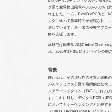
めの6色マルチプレックスデジタルPCR
グ系で変異検出限界を0.03–0.0
れました。一方、PlexID-dPCRは、
K
ングに比べて作業時間が短縮され、コ
適しています。最小限の侵襲アプロー
療を支援します。
本研究は国際学術誌Clinical Chemist
れ、2026年1月9日にオンライン
背景
膵がんは、その進行性の性質と診断の
がんゲノミクス分野で飛躍的に拡大し
ンアラウンドタイム（TAT）、およ
す。これに対し、デジタルPCR（dP
においてもシーケンシングと比較すると
（QX600 Droplet Digit