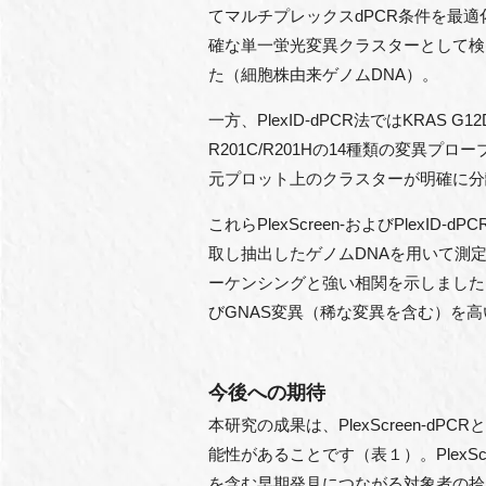
てマルチプレックスdPCR条件を最適化した
確な単一蛍光変異クラスターとして検出
た（細胞株由来ゲノムDNA）。
一方、PlexID-dPCR法ではKRAS G12D/G
R201C/R201Hの14種類の変
元プロット上のクラスターが明確に分
これらPlexScreen-およびPle
取し抽出したゲノムDNAを用いて測
ーケンシングと強い相関を示しました（PlexS
びGNAS変異（稀な変異を含む）を
今後への期待
本研究の成果は、PlexScreen-d
能性があることです（表１）。Plex
を含む早期発見につながる対象者の拾