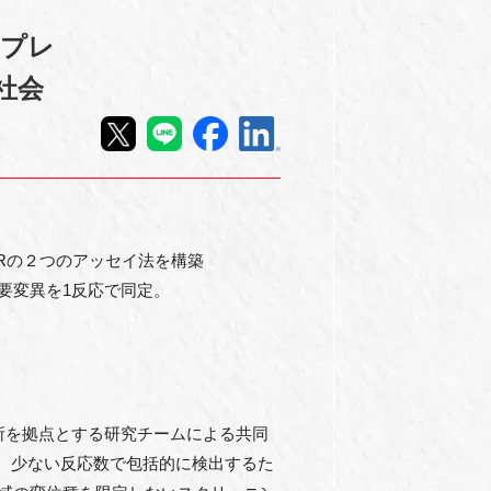
チプレ
社会
Rの２つのアッセイ法を構築
の主要変異を1反応で同定。
所を拠点とする研究チームによる共同
、少ない反応数で包括的に検出するた