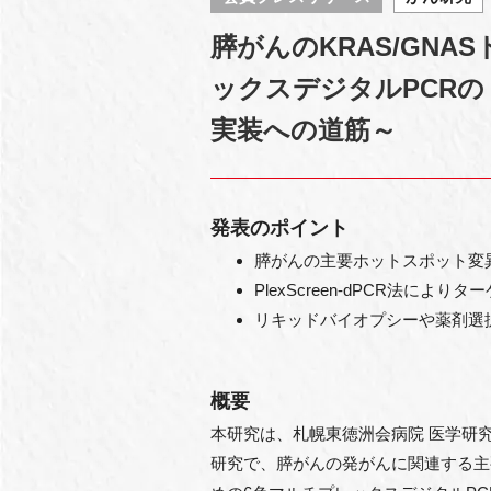
膵がんのKRAS/GN
ックスデジタルPCRの
実装への道筋～
発表のポイント
膵がんの主要ホットスポット変
PlexScreen-dPCR法に
リキッドバイオプシーや薬剤選
概要
本研究は、札幌東徳洲会病院 医学研
研究で、膵がんの発がんに関連する主