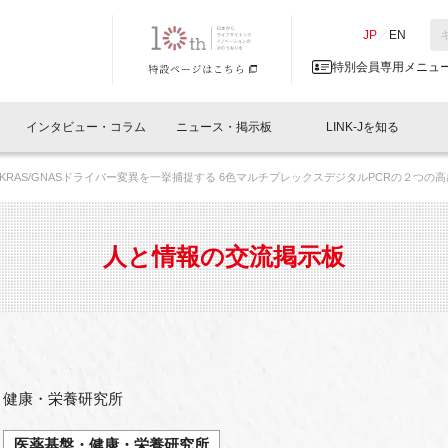
NK-J／LINK-J
JP
／
EN
特別会員専用メニュ
インタビュー・コラム
ニュース・掲示板
LINK-Jを知る
KRAS/GNASドライバー変異を一挙捕捉する 6色マルチプレックスデジタルPCRの２つ
イベントレポート一覧
人と情報の交流掲示板一覧
What's "UNIKORN"？
Why in Nihonbashi
特別会員について
オフィス・ラボ
What
What’
入会
施設
会員開催
スリリース
ベンチャーインタビュー
LINK-J主催・共催
会員プレスリリース
会報誌 
サポーター紹介
事業
人と情報の交流掲示板
閉じる
・参加
関連
サポーターコラム
LINK-J協賛・協力
募集
日本
パンフレット
GT
ページ
ント告知
・健康・栄養研究所
医薬基盤・健康・栄養研究所