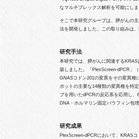
なマルチプレックス解析を可能にしま
そこで本研究グループは、膵がんの主
法を開発しました。この取り組みは、
研究手法
本研究では、膵がんに関連する
KRAS
築しました。「PlexScreen-dPC
GNAS
コドン201の変異をその変異種
ポットの主要な14種類の変異種を特
ブを用いたdPCRの反応系を応用し
DNA・ホルマリン固定パラフィン包埋
研究成果
PlexScreen-dPCRにおいて、KRA