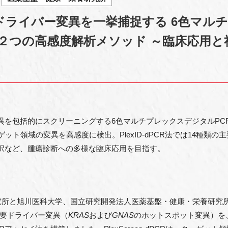
ASドライバー変異を一挙捕捉する 6色マル
２つの高感度解析メソッド ～臨床応用と
異を包括的にスクリーニングする6色マルチプレックスデジタルPC
よりターゲット領域の変異を高感度に検出。PlexID-dPCR法では14種類
択など、腫瘍診断への多様な臨床応用を目指す。
究所と旭川医科大学、国立研究開発法人医薬基盤・健康・栄養研究
要ドライバー変異（
KRAS
および
GNAS
のホットスポット変異）を