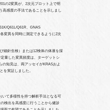
 R201の2変異が、2次元プロット上で明
という高感度の手法であることを示しまし
Q61K/Q61L/Q61R、GNAS
応で各変異を同時に測定できるように2次
瘍および細針生検）または12検体の体液を採
で定量した変異頻度は、ターゲットシ
0）。これらの知見は、両アッセイがKRASおよ
ことを実証しました。
用途において多様性を持つ解析手法となる可
異種の検出を高感度に行うことから健診
の場面で有望であることを示しました。