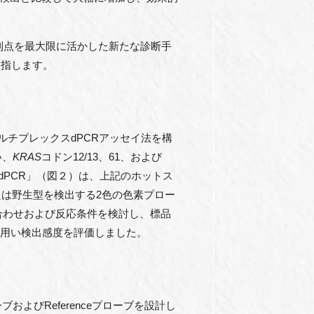
の利点を最大限に活かした新たな診断手
目指します。
ルチプレックスdPCRアッセイ法を構
い、
KRAS
コドン12/13、61、および
-dPCR」（図２）は、上記のホットス
たは野生型を検出する2色の色素プロー
合わせおよび反応条件を検討し、標品
を用い検出感度を評価しました。
ローブおよびReferenceプローブを設計し