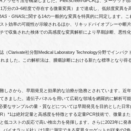
アッセイ法を構築しました。PlexScreen-dPCRは、ターゲッ
6%（約1万分の3–6程度で存在する微量変異）まで達成し、低頻度変
RAS
・
GNAS
に関する14の一般的な変異を特異的に同定します。
スト効率の可能性が示唆されるほか、リキッドバイオプシーや断片
チで収集された検体での高感度な変異解析により早期診断、悪性
ry誌（Clarivate社分類Medical Laboratory Technology
公開されました。この解析法は、腫瘍診断における新たな標準となり得
難しさから、早期発見と効果的な治療が急務とされています。近
てきました。遺伝子パネルを用いて広範な領域を網羅的に解析可能
び必要なサンプルの量・質などについては早期発見を目的とした日
CR）*1は絶対定量と高感度を特徴とする定量PCR技術で、微量
低コストの反応で高い検出力を発揮します。さらに2023年に発表
al PCRシステム、バイオラッド社）は1度に測定できる変異ターゲットが従