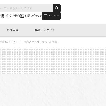
メニュー
ー
施設ご予約
お問い合わせ
特別会員
施設・アクセス
の高感度解析メソッド ～臨床応用と社会実装への道筋～
's "LINK-BioBAY TOKYO"？
s LINK-J WEST
申し込み
ご予約
(News Letter)
特別会員開催
ニュース・事業紹介
内容
橋コラム
出展・参加
イベント
B日本橋エリアについて