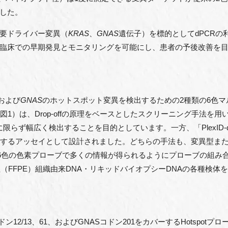
した。
要ドライバー変異（
KRAS
、
GNAS
遺伝子）を標的としてdPCR
臨床での早期発見とモニタリングを可能にし、患者の予後改善を
および
GNAS
のホットスポット変異を検出するための2種類の6色マ
R」（図1）は、Drop-offの原理をベースとしたスクリーニング手法を用
に限らず幅広く検出することを目的としています。一方、「PlexID
定するアッセイとして設計されました。どちらの手法も、変異型ま
、6色の色素プローブで多くの情報が得られるようにプローブの組み
（FFPE）組織由来DNA・リキッドバイオプシーDNAの各種検体
Sコドン12/13、61、およびGNASコドン201をカバーするHotspotプ