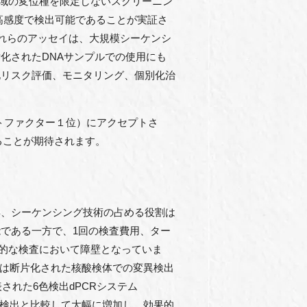
ト領域の変位種を限定しないスクリーニン
異を高感度で検出可能であることが実証さ
これらのアッセイは、大規模シーケンシ
化されたDNAサンプルでの使用にも
化リスク評価、モニタリング、個別化治
分野でインパクトファクター１位）にアクセプトさ
ることが期待されます。
年、シーケンシング技術の占める役割は
である一方で、1回の検査費用、ター
常的な検査において障壁となっていま
または断片化された核酸検体での変異検出
された6色検出dPCRシステム
来の2色検出と比較して大幅に増加し、効果的