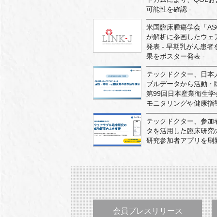
可能性を確認 -
米国臨床腫瘍学会「ASC
が解析に参画したウェ
発表 - 早期乳がん患
果をポスター発表 -
テックドクター、日本人
ブルデータから活動・
第99回日本産業衛生
モニタリングや健康指導
テックドクター、参加
タを活用した臨床研究の成
研究参加者アプリを刷
会員プレスリリース