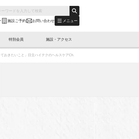
メニュー
ー
施設ご予約
お問い合わせ
特別会員
施設・アクセス
ておきたいこと」日立ハイテクのヘルスケアCh.
's "LINK-BioBAY TOKYO"？
s LINK-J WEST
申し込み
ご予約
(News Letter)
特別会員開催
ニュース・事業紹介
内容
橋コラム
出展・参加
イベント
B日本橋エリアについて