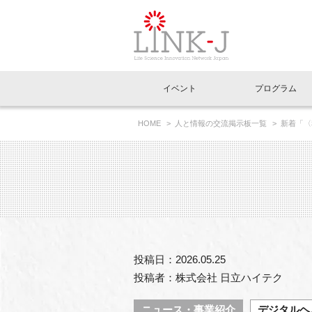
一般社団法人LI
イベント
プログラム
FAQ
イベントお知らせメール登録
HOME
人と情報の交流掲示板一覧
新着「〈
イベント一覧
インタビュー・コラム一覧
ニュース一覧
Out of Box相談室
理事長挨拶
特別会員一覧
ラウンジ・会議室
LINK-J主催・共催
スペシャルインタビュー
トピック
特別
プレ
国内外連携
専用メニューはこちら
アクセス
LINK-J協賛・協力
連載コラム
メディア情報
出展
海外
組織概要
過去イベント
事務局だより
アクセラレーション
マイ
イベ
投稿日：2026.05.25
協賛・協力
施設
投稿者：株式会社 日立ハイテク
ニュース・事業紹介
デジタルヘ