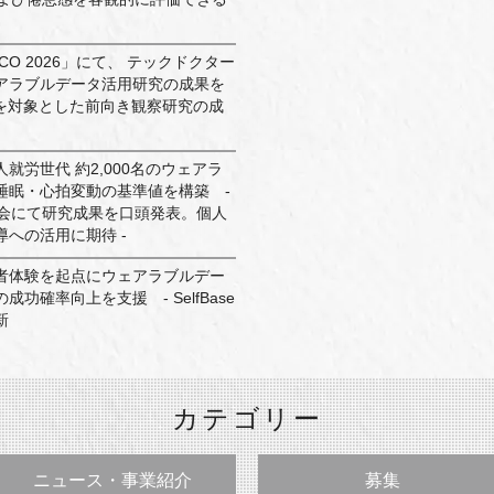
O 2026」にて、 テックドクター
アラブルデータ活用研究の成果を
者を対象とした前向き観察研究の成
就労世代 約2,000名のウェアラ
睡眠・心拍変動の基準値を構築 -
学会にて研究成果を口頭発表。個人
への活用に期待 -
者体験を起点にウェアラブルデー
功確率向上を支援 - SelfBase
新
カテゴリー
ニュース・事業紹介
募集