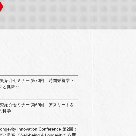
」研究紹介セミナー 第70回 時間栄養学 ～
グと健康～
.」研究紹介セミナー 第69回 アスリートを
の科学
Longevity Innovation Conference 第2回：
寿（Well-being & Longevity）を開