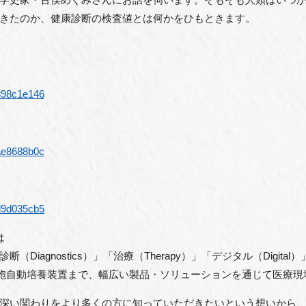
きたのか、健康診断の検査値とは何かをひもときます。
は？
9398c1e146
8ae8688b0c
8d9d035cb5
は
Diagnostics）」「治療（Therapy）」「デジタル（Digit
胞自動培養装置まで、幅広い製品・ソリューションを通じて医療現
深い関わりをより多くの方に知っていただきたいという想いから