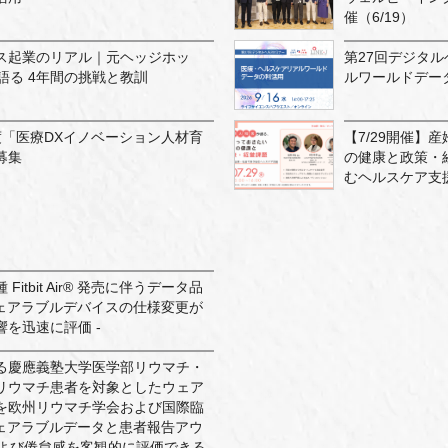
催（6/19）
ス起業のリアル｜元ヘッジホッ
第27回デジタ
語る 4年間の挑戦と教訓
ルワールドデー
年度「医療DXイノベーション人材育
【7/29開催】
募集
の健康と政策・
むヘルスケア支
itbit Air® 発売に伴うデータ品
ウェアラブルデバイスの仕様変更が
を迅速に評価 -
る慶應義塾大学医学部リウマチ・
リウマチ患者を対象としたウェア
を欧州リウマチ学会および国際臨
ウェアラブルデータと患者報告アウ
および倦怠感を客観的に評価できる