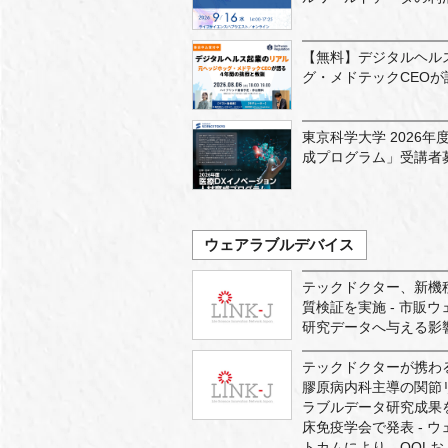
【無料】デジタルヘル
グ・メドテックCEOが
東京科学大学 2026
成プログラム」受講者
ウェアラブルデバイス
テックドクター、新機種 F
質検証を実施 - 市販
研究データへ与える影響
テックドクターが携わ
膠原病内科主導の関節
ラブルデータ研究成果
床免疫学会で発表 - 
トカムにより、QOL