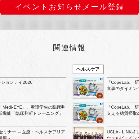
イベントお知らせメール登録
関連情報
ヘルスケア
ションデイ2026
「CopeLab.
食事のタイミン
Medi-EYE」、看護学生の臨床判
「CopeLab
新機能「臨床判断トレーニング」
支える糖質摂取
セミナー ～医療・ヘルスケアリア
UCLA - LINK-J 
活用～
ウェルビーイングと長