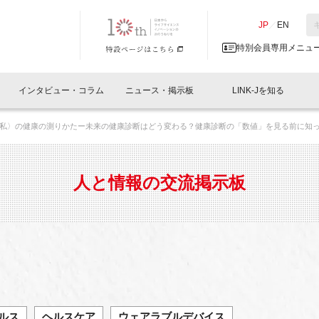
NK-J／LINK-J
JP
／
EN
特別会員専用メニュ
インタビュー・コラム
ニュース・掲示板
LINK-Jを知る
私〉の健康の測りかたー未来の健康診断はどう変わる？健康診断の「数値」を見る前に知っ
イベントレポート一覧
人と情報の交流掲示板一覧
What's "UNIKORN"？
Why in Nihonbashi
特別会員について
オフィス・ラボ
What
What’
入会
施設
会員開催
スリリース
ベンチャーインタビュー
LINK-J主催・共催
会員プレスリリース
会報誌 
サポーター紹介
事業
人と情報の交流掲示板
閉じる
・参加
関連
サポーターコラム
LINK-J協賛・協力
募集
日本
パンフレット
GT
ページ
ント告知
ルス
ヘルスケア
ウェアラブルデバイス