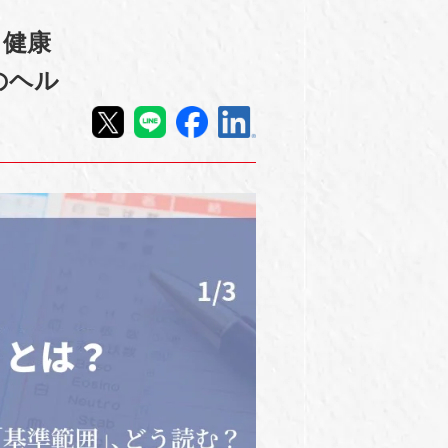
？健康
のヘル