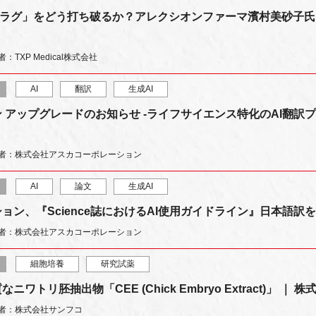
診断ラグ」をどう打ち破るか？アレクシオンファーマ濱村美砂子氏
：TXP Medical株式会社
AI
翻訳
生成AI
ン アップグレードのお知らせ -ライフサイエンス特化のAI翻訳プ
者：株式会社アスカコーポレーション
AI
論文
生成AI
ョン、『Science誌におけるAI使用ガイドライン』日本語訳
者：株式会社アスカコーポレーション
細胞培養
研究試薬
ワトリ胚抽出物「CEE (Chick Embryo Extract)」 ｜
者：株式会社サンフコ