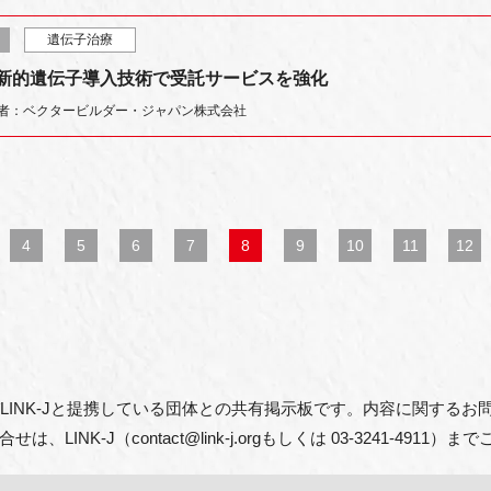
遺伝子治療
der、革新的遺伝子導入技術で受託サービスを強化
者：ベクタービルダー・ジャパン株式会社
4
5
6
7
8
9
10
11
12
よびLINK-Jと提携している団体との共有掲示板です。内容に関する
NK-J（contact@link-j.orgもしくは 03-3241-4911）