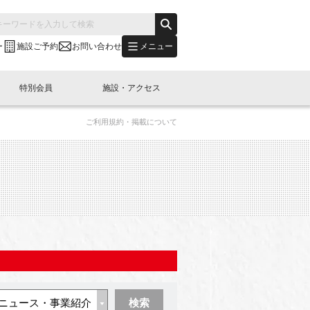
メニュー
ー
施設ご予約
お問い合わせ
特別会員
施設・アクセス
ご利用規約・掲載について
's "LINK-BioBAY TOKYO"？
s LINK-J WEST
申し込み
ご予約
(News Letter)
特別会員開催
ニュース・事業紹介
内容
橋コラム
出展・参加
イベント
B日本橋エリアについて
検索