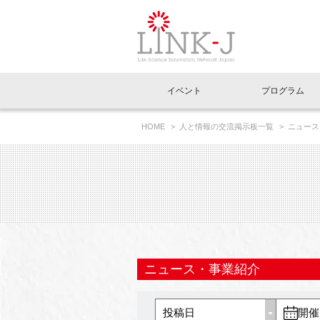
一般社団法人LI
イベント
プログラム
FAQ
イベントお知らせメール登録
HOME
人と情報の交流掲示板一覧
ニュース
イベント一覧
インタビュー・コラム一覧
ニュース一覧
Out of Box相談室
理事長挨拶
特別会員一覧
ラウンジ・会議室
LINK-J主催・共催
スペシャルインタビュー
トピック
特別
プレ
国内外連携
専用メニューはこちら
アクセス
LINK-J協賛・協力
連載コラム
メディア情報
出展
海外
組織概要
過去イベント
事務局だより
アクセラレーション
マイ
イベ
ニュース・事業紹介
協賛・協力
施設
開催