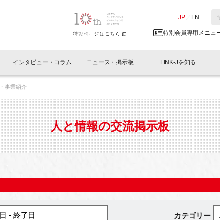
NK-J／LINK-J
JP
／
EN
特別会員専用メニュ
インタビュー・コラム
ニュース・掲示板
LINK-Jを知る
・事業紹介
イベントレポート一覧
人と情報の交流掲示板一覧
What's "UNIKORN"？
Why in Nihonbashi
特別会員について
オフィス・ラボ
What
What’
入会
施設
会員開催
スリリース
ベンチャーインタビュー
LINK-J主催・共催
会員プレスリリース
会報誌 
サポーター紹介
事業
人と情報の交流掲示板
閉じる
・参加
関連
サポーターコラム
LINK-J協賛・協力
募集
日本
パンフレット
GT
ページ
ント告知
日 - 終了日
カテゴリー