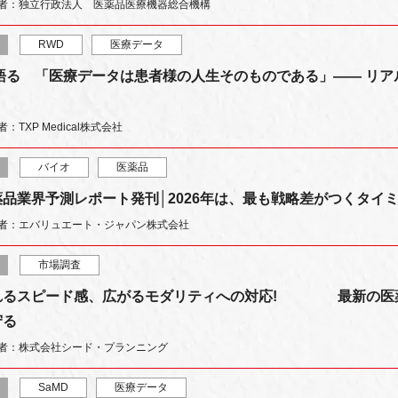
者：独立行政法人 医薬品医療機器総合機構
RWD
医療データ
語る 「医療データは患者様の人生そのものである」―― リ
：TXP Medical株式会社
バイオ
医薬品
品業界予測レポート発刊│2026年は、最も戦略差がつくタイ
者：エバリュエート・ジャパン株式会社
市場調査
れるスピード感、広がるモダリティへの対応! 最新の医薬
守る
者：株式会社シード・プランニング
SaMD
医療データ