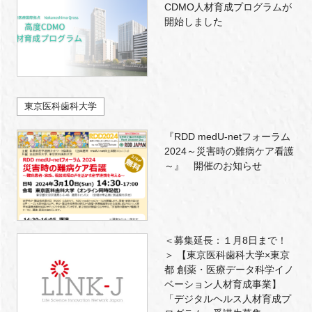
CDMO人材育成プログラムが
開始しました
東京医科歯科大学
『RDD medU-netフォーラム
2024～災害時の難病ケア看護
～』 開催のお知らせ
＜募集延長：１月8日まで！
＞ 【東京医科歯科大学×東京
都 創薬・医療データ科学イノ
ベーション人材育成事業】
「デジタルヘルス人材育成プ