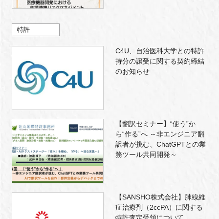
特許
C4U、自治医科大学との特許
持分の譲受に関する契約締結
のお知らせ
【翻訳セミナー】“使う”か
ら“作る”へ ～非エンジニア翻
訳者が挑む、ChatGPTとの業
務ツール共同開発～
【SANSHO株式会社】肺線維
症治療剤（2ccPA）に関する
特許査定受領について