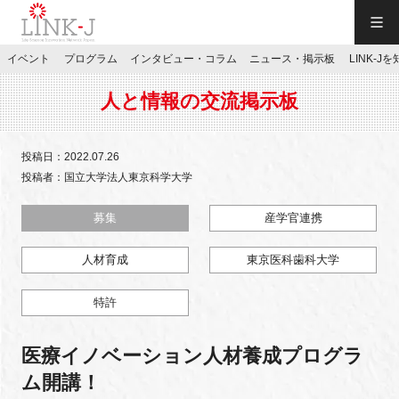
一般社団法人LINK-J／LINK-J
イベント
プログラム
インタビュー・コラム
ニュース・掲示板
LINK-J
JP
／
EN
人と情報の交流掲示板
投稿日：2022.07.26
投稿者：国立大学法人東京科学大学
特別会員専用メニュー
募集
産学官連携
人材育成
東京医科歯科大学
施設ご予約
特許
お問い合わせ
医療イノベーション人材養成プログラ
マイページ
ム開講！