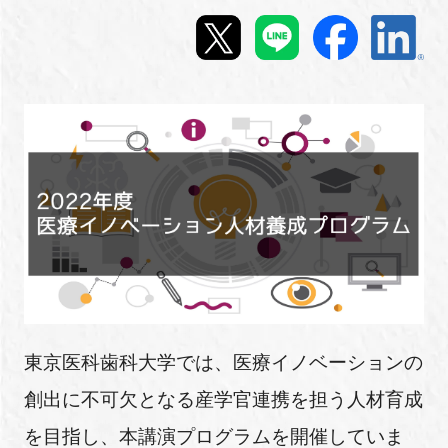
新規登録
イベント
プログラム
インタビュー・コラム
ニュース・掲示板
LINK-Jを知る
特別会員
東京医科歯科大学では、医療イノベーションの
創出に不可欠となる産学官連携を担う人材育成
施設・アクセス
を目指し、本講演プログラムを開催していま