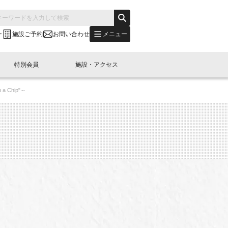
メニュー
ー
施設ご予約
お問い合わせ
特別会員
施設・アクセス
Chip"～
's "LINK-BioBAY TOKYO"？
s LINK-J WEST
申し込み
ご予約
(News Letter)
特別会員開催
ニュース・事業紹介
内容
橋コラム
出展・参加
イベント
B日本橋エリアについて