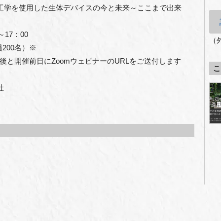
工学を使用した生体デバイスの今と未来～ここまで出来
0～17：00
（
200名）※
後と開催前日に
Zoom
ウェビナーの
URL
をご送付します
こ
社