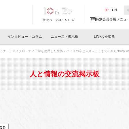
NK-J／LINK-J
JP
／
EN
特別会員専用メニュ
インタビュー・コラム
ニュース・掲示板
LINK-Jを知る
ミナー】マイクロ・ナノ工学を使用した生体デバイスの今と未来～ここまで出来た‟Body on a 
イベントレポート一覧
人と情報の交流掲示板一覧
What's "UNIKORN"？
Why in Nihonbashi
特別会員について
オフィス・ラボ
What
What’
入会
施設
会員開催
スリリース
ベンチャーインタビュー
LINK-J主催・共催
会員プレスリリース
会報誌 
サポーター紹介
事業
人と情報の交流掲示板
閉じる
・参加
関連
サポーターコラム
LINK-J協賛・協力
募集
日本
パンフレット
GT
ページ
ント告知
RP