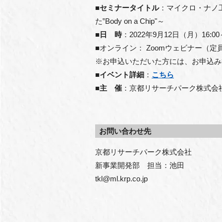
■
セミナータイトル
：マイクロ・ナノ
た‟Body on a Chip"～
■日 時
：2022年9月12日（月）16:0
■
オンライン
：
Zoom
ウェビナー（定員
※お申込いただいた方には、お申込み
■
イベント詳細
：
こちら
■
主 催
：京都リサーチパーク株式会
お問い合わせ先
京都リサーチパーク株式会社　

新事業開発部　担当：池田　

tkl@ml.krp.co.jp