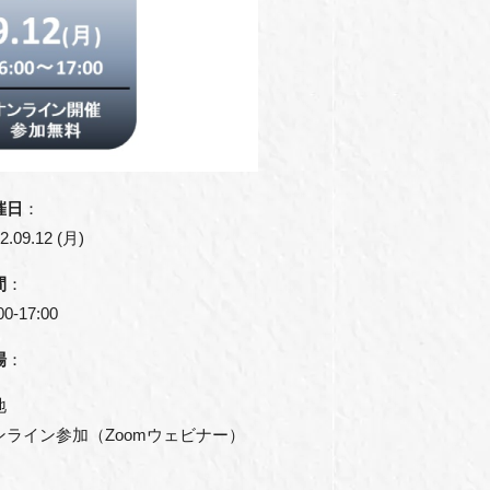
催日
：
2.09.12 (月)
間
：
00‐17:00
場
：
地
ンライン参加（Zoomウェビナー）