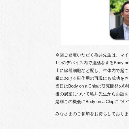
今回ご登壇いただく亀井先生は、マイ
1
つのデバイス内で連結をする
Body on
上に臓器細胞など配し、生体内で起こ
臓における副作用の再現にも成功をさ
当日は
Body on a Chip
の研究開発の現
後の展望について亀井先生からお話を
是非この機会に
Body on a Chip
につい
みなさまのご参加をお待ちしておりま