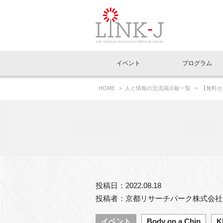
一般社団法人LI
イベント
プログラム
FAQ
イベントお知らせメール登録
HOME
人と情報の交流掲示板一覧
【無料セ
イベント一覧
インタビュー・コラム一覧
ニュース一覧
Out of Box相談室
理事長挨拶
特別会員一覧
ラウンジ・会議室
LINK-J主催・共催
スペシャルインタビュー
トピック
特別
プレ
国内外連携
専用メニューはこちら
アクセス
LINK-J協賛・協力
連載コラム
メディア情報
出展
海外
組織概要
過去イベント
事務局だより
アクセラレーション
マイ
イベ
投稿日：2022.08.18
協賛・協力
施設
投稿者：京都リサーチパーク株式会社
イベント
Body on a Chip
K