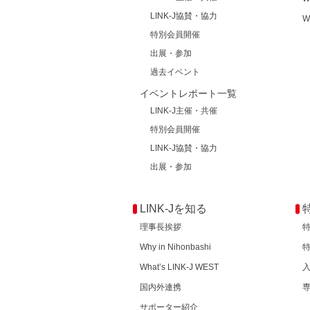
LINK-J協賛・協力
W
特別会員開催
出展・参加
過去イベント
イベントレポート一覧
LINK-J主催・共催
特別会員開催
LINK-J協賛・協力
出展・参加
LINK-Jを知る
理事長挨拶
Why in Nihonbashi
What’s LINK-J WEST
国内外連携
サポーター紹介