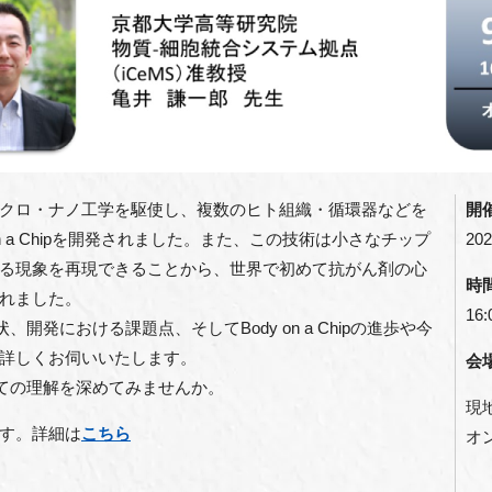
クロ・ナノ工学を駆使し、複数のヒト組織・循環器などを
開
 a Chip
を開発されました。また、この技術は小さなチップ
202
る現象を再現できることから、世界で初めて抗がん剤の心
時
れました。
16:
状、開発における課題点、そして
Body on a Chip
の進歩や今
詳しくお伺いいたします。
会
ての理解を深めてみませんか。
現
す。詳細は
こちら
オ