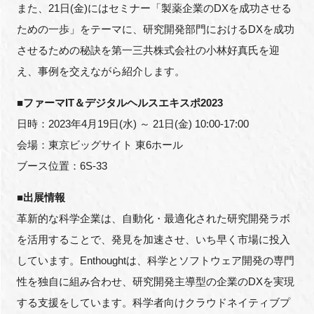
また、21日(金)にはセミナー「製薬企業のDXを成功させる
FAQ
ための一歩」をテーマに、研究開発部門におけるDXを成功
させるための秘訣を第一三共株式会社の小林好真氏を迎
イベントお知らせメール登録
え、事例を交えながら紹介します。
■ファーマIT＆デジタルヘルスエキスポ2023
日時：2023年4月19日(水) ～ 21日(金) 10:00-17:00
会場：東京ビッグサイト 東6ホール
ブース位置：6S-33
■出展情報
革新的な科学企業は、自動化・最適化された研究開発ラボ
を活用することで、発見を加速させ、いち早く市場に投入
しています。Enthoughtは、科学とソフトウェア開発の専門
性を独自に組み合わせ、研究開発主導型の企業のDXを実現
する支援をしています。科学者向けクラウドネイティブプ