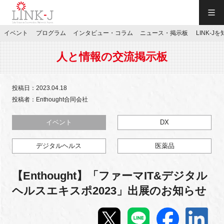
一般社団法人LINK-J／LINK-J
イベント
プログラム
インタビュー・コラム
ニュース・掲示板
LINK-J
JP
／
EN
人と情報の交流掲示板
投稿日：2023.04.18
投稿者：Enthought合同会社
特別会員専用メニュー
イベント
DX
デジタルヘルス
医薬品
施設ご予約
【Enthought】「ファーマIT&デジタル
お問い合わせ
ヘルスエキスポ2023」出展のお知らせ
マイページ