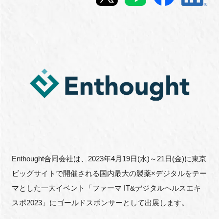
新規登録
イベント
プログラム
インタビュー・コラム
ニュース・掲示板
LINK-Jを知る
Enthought合同会社は、2023年4月19日(水)～21日(金)に東京
ビッグサイトで開催される国内最大の製薬×デジタルをテー
特別会員
マとした一大イベント「ファーマ IT&デジタルヘルスエキ
施設・アクセス
スポ2023」にゴールドスポンサーとして出展します。