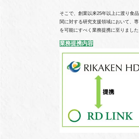
そこで、創業以来25年以上に渡り⾷
関に対する研究⽀援領域において、専
を可能にすべく業務提携に⾄りました
業務提携内容