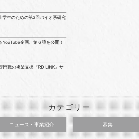
士学生のための第3回バイオ系研究
語るYouTube企画、第６弾を公開！
門職の複業支援『RD LINK』サ
カテゴリー
ニュース・事業紹介
募集