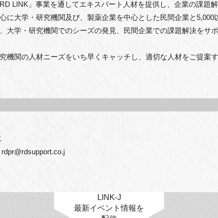
D LINK」事業を通してエキスパート⼈材を提供し、企業の課題
⼼に⼤学・研究機関及び、製薬企業を中⼼とした⺠間企業と5,00
、⼤学・研究機関でのシーズの発⾒、⺠間企業での課題解決をサ
究機関の⼈材ニーズをいち早くキャッチし、適切な⼈材をご提案


@rdsupport.co.j
LINK-J
最新イベント情報を