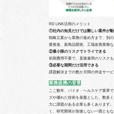
RD LINK活⽤のメリット
①社内の知⾒だけでは難しい案件が動
戦略⽴案から業務の進め⽅まで、別の
業推進、新商品開発、⼯場改善業務な
②最⼩限のリスクでトライできる
初期費⽤不要で、直接雇⽤のリスクも
③必要な期間だけ活⽤できる
課題解決までの数か⽉間の伴⾛サービ
業務提携の背景
ここ数年、バイオ・ヘルスケア業界で
ズや優れた技術を基盤とした、数多く
⼒に課題がある企業も多くあります。
く、研究開発が加速しない⼀因ともな