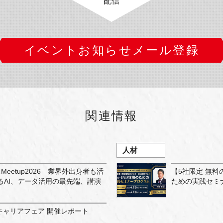
配信
イベントお知らせメール登録
関連情報
⼈材
eetup2026 業界外出身者も活
【5社限定 無料のP
るAI、データ活用の最先端、講演
ための実践セミ
キャリアフェア 開催レポート