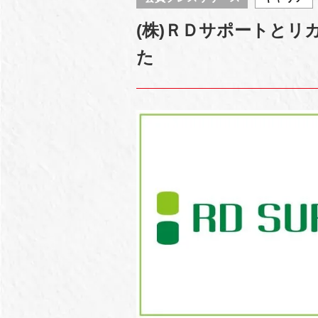
(株)ＲＤサポートとリ
た