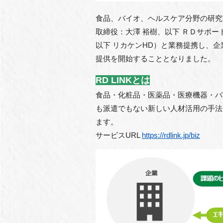
⾷品、バイオ、ヘルスケア分野の研究
取締役：⼤澤 裕樹、以下 ＲＤサポ
以下 リカケンHD）と業務提携し、企
提供を開始することとなりました。
RD LINKとは
⾷品・化粧品・医薬品・医療機器・バ
も派遣でもない新しい⼈材活⽤の⼿法
ます。
サービスURL
https://rdlink.jp/biz