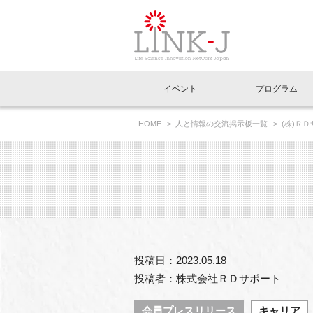
一般社団法人LI
イベント
プログラム
FAQ
イベントお知らせメール登録
HOME
人と情報の交流掲示板一覧
(株)Ｒ
イベント一覧
インタビュー・コラム一覧
ニュース一覧
Out of Box相談室
理事長挨拶
特別会員一覧
ラウンジ・会議室
LINK-J主催・共催
スペシャルインタビュー
トピック
特別
プレ
国内外連携
専用メニューはこちら
アクセス
LINK-J協賛・協力
連載コラム
メディア情報
出展
海外
組織概要
過去イベント
事務局だより
アクセラレーション
マイ
イベ
投稿日：2023.05.18
協賛・協力
施設
投稿者：株式会社ＲＤサポート
会員プレスリリース
キャリア