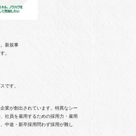
す。新規事
ます。
ビスです。
ー企業が創出されています。特異なシー
で、社員を雇⽤するための採⽤⼒・雇⽤
は、中途・新卒採⽤問わず採⽤が難し