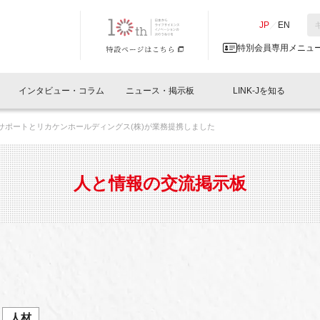
NK-J／LINK-J
JP
／
EN
特別会員専用メニュ
インタビュー・コラム
ニュース・掲示板
LINK-Jを知る
Ｄサポートとリカケンホールディングス(株)が業務提携しました
イベントレポート一覧
人と情報の交流掲示板一覧
What's "UNIKORN"？
Why in Nihonbashi
特別会員について
オフィス・ラボ
What
What’
入会
施設
会員開催
スリリース
ベンチャーインタビュー
LINK-J主催・共催
会員プレスリリース
会報誌 
サポーター紹介
事業
人と情報の交流掲示板
閉じる
・参加
関連
サポーターコラム
LINK-J協賛・協力
募集
日本
パンフレット
GT
ページ
ント告知
⼈材