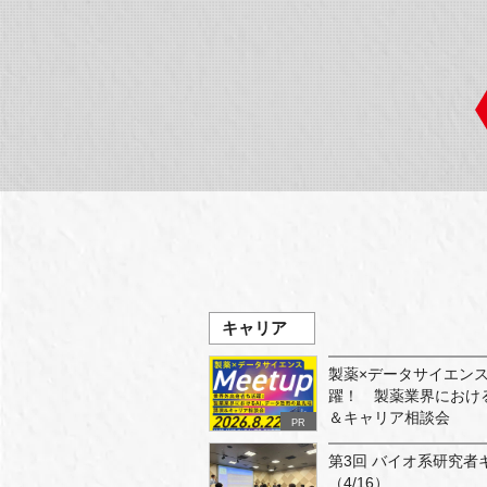
キャリア
製薬×データサイエンスM
躍！ 製薬業界におけ
＆キャリア相談会
PR
第3回 バイオ系研究者
（4/16）