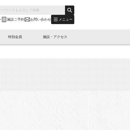
メニュー
ー
施設ご予約
お問い合わせ
特別会員
施設・アクセス
's "LINK-BioBAY TOKYO"？
s LINK-J WEST
申し込み
ご予約
(News Letter)
特別会員開催
ニュース・事業紹介
内容
橋コラム
出展・参加
イベント
B日本橋エリアについて