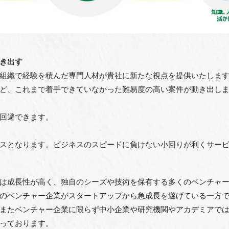
き出す
組織で経験を積んだ専⾨⼈材が貴社に新たな視点を提供いたしま
ど、これまで着⼿できていなかった難易度の⾼い案件が動き出し
回避できます。
スとなります。ビジネスのスピードに負けない⼩回りが利くサー
は成⻑性が⾼く、独⾃のシーズや技術を保有する多くのベンチャ
のベンチャー企業がスタートアップから急成⻑を遂げている⼀⽅
またベンチャー企業に限らず中⼩企業や研究機関やアカデミアで
っております。