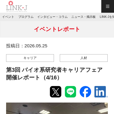
一般社団法人LINK-J／LINK-J
イベント
プログラム
インタビュー・コラム
ニュース・掲示板
LINK-J
JP
／
EN
イベントレポート
投稿日：2026.05.25
キャリア
人材
特別会員専用メニュー
第3回 バイオ系研究者キャリアフェア
施設ご予約
開催レポート（4/16）
お問い合わせ
マイページ