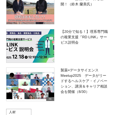
開！（鈴木 蘭美氏）
【20分で知る！】理系専門職
の複業支援『RD LINK』サー
ビス説明会
製薬×データサイエンス
Meetup2025 データがリー
ドするヘルスケア・イノベー
ション、講演＆キャリア相談
会を開催（8/30）
PR
人材