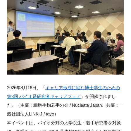
新規登録
イベント
プログラム
インタビュー・コラム
ニュース・掲示板
2026年4月16日、「
キャリア形成に悩む博士学生のための
LINK-Jを知る
第3回 バイオ系研究者キャリアフェア
」が開催されまし
特別会員
た。（
主催：細胞生物若手の会 / Nucleate Japan、共催：一
般社団法人LINK-J / tayo
）
施設・アクセス
本イベントは、バイオ分野の大学院生・若手研究者を対象