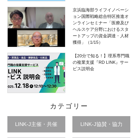
京浜臨海部ライフイノベーシ
ョン国際戦略総合特区推進オ
ンラインセミナー「医療及び
ヘルスケア分野におけるスタ
ートアップの資金調達・人材
獲得」（1/15）
【20分で知る！】理系専門職
の複業支援『RD LINK』サー
ビス説明会
カテゴリー
LINK-J主催・共催
LINK-J協賛・協力