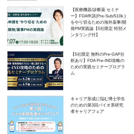
【医療機器/診断薬 セミナ
ー】FDA申請(Pre-Sub/510k )
をやり切るための海外薬事/開
発PM実践論【5社限定 特別メ
ンタリング付】
【5社限定 無料のPre-GAP分
析あり】FDA Pre-IND攻略の
ための実践セミナープログラ
ム
キャリア形成に悩む博士学生
のための第3回バイオ系研究
者キャリアフェア