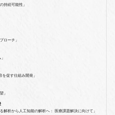
の持続可能性」
プローチ」
ム」
変容を促す仕組み開発」
望」
授
る解析から人工知能の解析へ： 医療課題解決に向けて」