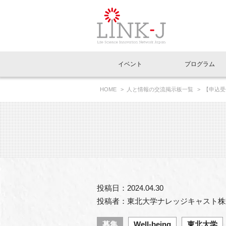
一般社団法人LI
イベント
プログラム
FAQ
イベントお知らせメール登録
HOME
人と情報の交流掲示板一覧
【申込受
イベント一覧
インタビュー・コラム一覧
ニュース一覧
Out of Box相談室
理事長挨拶
特別会員一覧
ラウンジ・会議室
LINK-J主催・共催
スペシャルインタビュー
トピック
特別
プレ
国内外連携
専用メニューはこちら
アクセス
LINK-J協賛・協力
連載コラム
メディア情報
出展
海外
組織概要
過去イベント
事務局だより
アクセラレーション
マイ
イベ
投稿日：2024.04.30
協賛・協力
施設
投稿者：東北大学ナレッジキャスト株
募集
Well-being
東北大学