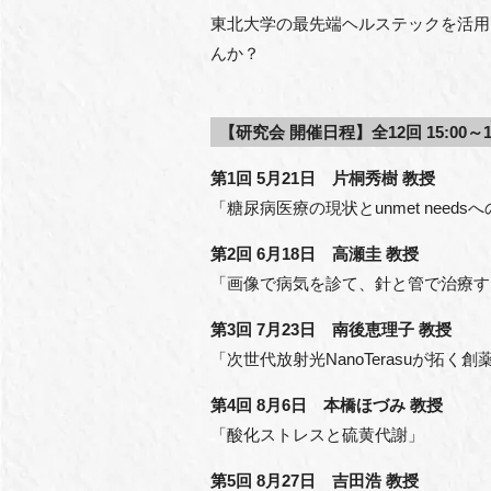
東北大学の最先端ヘルステックを活用し､
んか？
【研究会 開催日程】全12回 15:00～16
第1回 5月21日 片桐秀樹 教授
「糖尿病医療の現状とunmet needs
第2回 6月18日 高瀬圭 教授
「画像で病気を診て、針と管で治療す
第3回 7月23日 南後恵理子 教授
「次世代放射光NanoTerasuが拓く創
第4回 8月6日 本橋ほづみ 教授
「酸化ストレスと硫黄代謝」
第5回 8月27日
吉田浩 教授