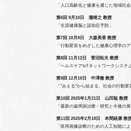
「人口高齢化と健康を通じた地域社会
第6回 9月10日 瀧靖之 教授
「生涯健康脳と認知症予防」
第7回 10月8日 大森美香 教授
「行動変容をめざした健康心理学のア
第8回 11月12日 菅沼拓夫 教授
「ヘルスケアIoTネットワークシステ
第9回 12月10日 中澤徹 教授
「”みえる”から始まる、社会の行動
第10回 2025年1月21日 山田聡 教授
「最新の歯周病治療・研究と今後の展
第11回 2025年2月18日 本間経康 教
「医用画像診断のための人工知能によ