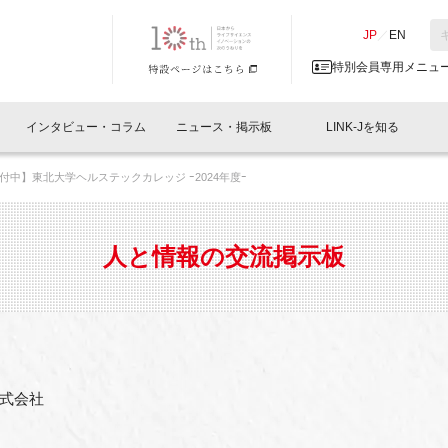
NK-J／LINK-J
JP
／
EN
特別会員専用メニュ
インタビュー・コラム
ニュース・掲示板
LINK-Jを知る
付中】東北大学ヘルステックカレッジ ｰ2024年度ｰ
イベントレポート一覧
人と情報の交流掲示板一覧
What's "UNIKORN"？
Why in Nihonbashi
特別会員について
オフィス・ラボ
What
What’
入会
施設
会員開催
スリリース
ベンチャーインタビュー
LINK-J主催・共催
会員プレスリリース
会報誌 
サポーター紹介
事業
人と情報の交流掲示板
閉じる
・参加
関連
サポーターコラム
LINK-J協賛・協力
募集
日本
パンフレット
GT
ページ
ント告知
式会社