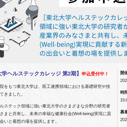
開
大学ヘルステックカレッジ 第2期】
申込受付中
！
202
院をもつ東北大学は、医工連携領域における基礎研究や技
時
てきました。
15:
ルステック領域に強い東北大学のさまざまな分野の研究者
募
と共有し、未来の幸福な健康社会(Well-being)実現に貢
202
会いと着想の場を提供します。