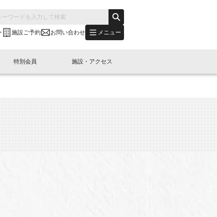
メニュー
ー
施設ご予約
お問い合わせ
特別会員
施設・アクセス
's "LINK-BioBAY TOKYO"？
s LINK-J WEST
申し込み
ご予約
(News Letter)
特別会員開催
ニュース・事業紹介
内容
橋コラム
出展・参加
イベント
B日本橋エリアについて