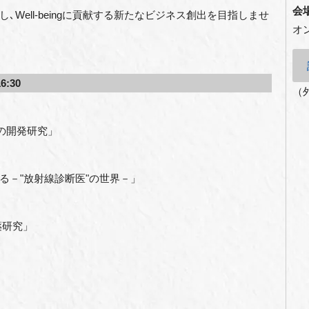
会
Well-beingに貢献する新たなビジネス創出を目指しませ
オ
:30
（
への開発研究」
る－"放射線診断医"の世界－」
薬研究」