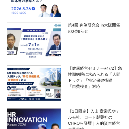
第4回 判例研究会 in大阪開催
のお知らせ
【健康経営セミナー@7/2】急
性期病院に求められる「人間
ドック」「特定保健指導」
「自費検査」対応
【1日限定】入山 章栄氏やテ
ルモ社、ロート製薬社の
CHROら登壇｜人的資本経営