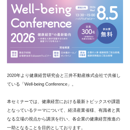
新規登録
イベント
プログラム
インタビュー・コラム
ニュース・掲示板
2020年より健康経営研究会と三井不動産株式会社で共催し
ている「Well-being Conference」。
LINK-Jを知る
本セミナーでは、健康経営における最新トピックスや課題
特別会員
となっているテーマについて、経済産業省様、有識者と異
施設・アクセス
なる立場の視点から講演を行い、各企業の健康経営推進の
一助となることを目的としております。