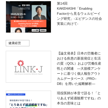
第14回
KAKEHASHI「Enabling
Factorから見るウェルビーイ
ング研究」-エビデンスの社会
実装に向けて-
健康経営
【論文発表】日本の労働者に
おける疾患の新規発症と生活
の質（QOL）および労働生産
性との関連 ―大規模アンケ
ートに基づく個人報告アウト
カムデータベース（PRO‒
DB）を用いた縦断解析―
現役医師が本音で語る！「と
りあえず経過観察ですね」の
本当の意味とは