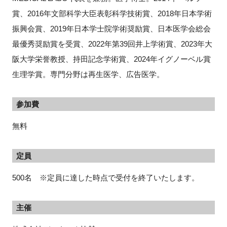
賞、
2016
年文部科学大臣表彰科学技術賞、
2018
年日本学術
振興会賞、
2019
年日本学士院学術奨励賞、日本医学会総会
最優秀奨励賞を受賞、
2022
年第
39
回井上学術賞、
2023
年大
阪大学栄誉教授、持田記念学術賞、
2024
年イグノーベル賞
生理学賞。専門分野は再生医学、広告医学。
参加費
無料
定員
500名 ※定員に達した時点で受付を終了いたします。
主催