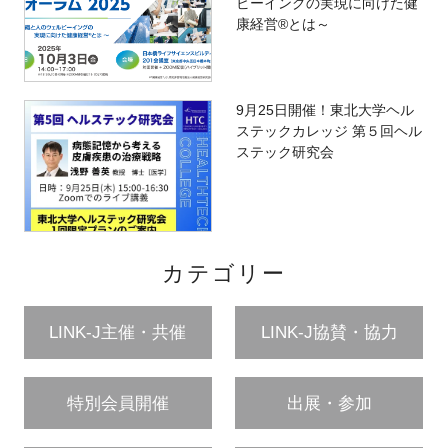
ビーイングの実現に向けた健
康経営®とは～
9月25日開催！東北大学ヘル
ステックカレッジ 第５回ヘル
ステック研究会
カテゴリー
LINK-J主催・共催
LINK-J協賛・協力
特別会員開催
出展・参加