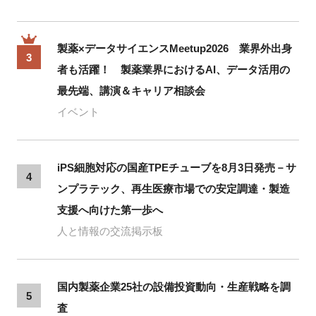
製薬×データサイエンスMeetup2026 業界外出身
3
者も活躍！ 製薬業界におけるAI、データ活用の
最先端、講演＆キャリア相談会
イベント
iPS細胞対応の国産TPEチューブを8月3日発売－サ
4
ンプラテック、再生医療市場での安定調達・製造
支援へ向けた第一歩へ
人と情報の交流掲示板
国内製薬企業25社の設備投資動向・生産戦略を調
5
査