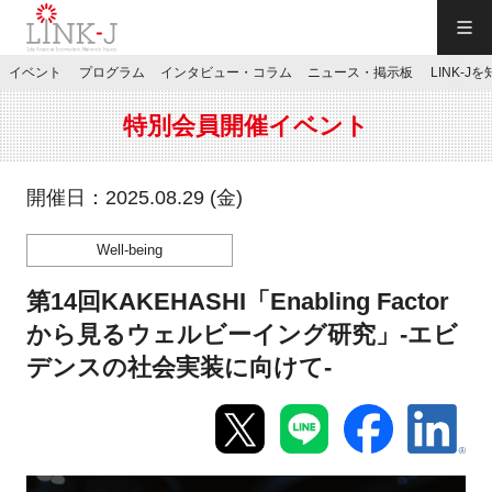
一般社団法人LINK-J／LINK-J
イベント
プログラム
インタビュー・コラム
ニュース・掲示板
LINK-J
JP
／
EN
特別会員開催イベント
開催日：2025.08.29 (金)
Well-being
特別会員専用メニュー
第14回KAKEHASHI「Enabling Factor
施設ご予約
から見るウェルビーイング研究」-エビ
デンスの社会実装に向けて-
お問い合わせ
マイページ