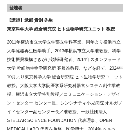
登壇者
【講師】武部 貴則 先生
東京科学大学 総合研究院 ヒト生物学研究ユニット 教授
2011
年横浜市立大学医学部医学科卒業。同年より横浜市立
大学臓器再生医学助手、
2013
年横浜市立大学准教授、科学
技術振興機構さきがけ領域研究者、
2014
年スタンフォード
大学
幹細胞生物学研究所
客員准教授、などを経て、
2024
年
10
月より東京科学大学
総合研究院
ヒト生物学研究ユニット
教授。大阪大学大学院医学系研究科器官システム創生学教
授、横浜市立大学特別教授／コミュニケーション・デザイ
ン・センター
センター長、シンシナティ小児病院
オルガノ
イドセンター副センター長／准教授、一般社団法人
STELLAR SCIENCE FOUNDATION
代表理事、
OPEN
MEDICAL LABO
代表を兼務。医学博士。
2014
年
ベルツ