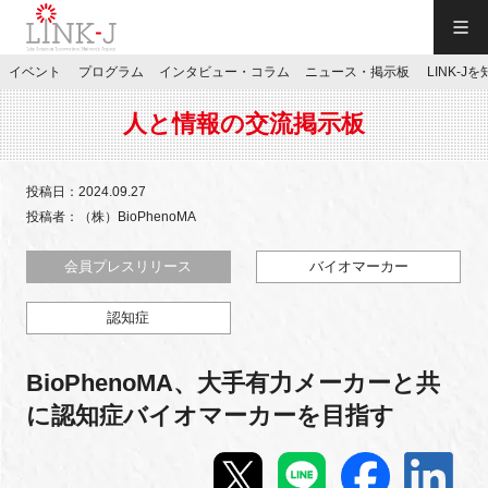
一般社団法人LINK-J／LINK-J
イベント
プログラム
インタビュー・コラム
ニュース・掲示板
LINK-J
JP
／
EN
人と情報の交流掲示板
投稿日：2024.09.27
投稿者：（株）BioPhenoMA
特別会員専用メニュー
会員プレスリリース
バイオマーカー
認知症
施設ご予約
BioPhenoMA、大手有力メーカーと共
お問い合わせ
に認知症バイオマーカーを目指す
マイページ