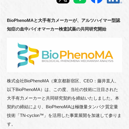
新規登録
BioPhenoMAと大手有力メーカーが、アルツハイマー型認
イベント
知症の血中バイオマーカー検査試薬の共同研究開始
プログラム
インタビュー・コラム
ニュース・掲示板
株式会社BioPhenoMA（東京都新宿区、CEO：藤井直人、
LINK-Jを知る
以下BioPhenoMA）は、この度、当社の技術に注目された
大手有力メーカーと共同研究契約を締結いたしました。本
特別会員
契約の締結により、BioPhenoMAは極微量タンパク質定量
技術「TN-cyclon™」を活用した事業展開を加速して参りま
施設・アクセス
す。