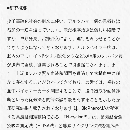
FAQ
■研究概要
少子高齢化社会の到来に伴い、アルツハマー病の患者数は
イベントお知らせメール登録
増加の一途を辿っています。未だ根本治療は難しい段階で
すが、早期発見、治療介入により、進行を遅らせることが
できるようになってきております。アルツハイマー病は、
脳内のアミロイドβやリン酸化タウなどの特定のタンパク質
が脳内で蓄積、凝集されることで引き起こされます。ま
た、上記タンパク質が血液脳関門を通過して末梢血中に僅
かに存在することが分かってきており、最近では、複数の
血中バイオマーカーを測定することで、脳脊髄液や画像診
断といった従来法と同等の診断能を有することを示した臨
床研究結果も報告されております[1]。BioPhenoMAが所有
する高感度測定技術である「TN-cyclon™」は、酵素結合免
疫吸着測定法（ELISA法）と酵素サイクリング法を組み合