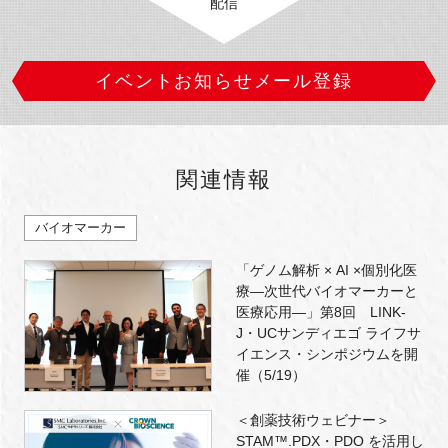
配信
イベントお知らせメール登録
関連情報
バイオマーカー
「ゲノム解析 × AI ×個別化医
療―次世代バイオマーカーと
医療応用―」第8回 LINK-
J・UCサンディエゴ ライフサ
イエンス・シンポジウムを開
催（5/19）
＜創薬技術ウェビナー＞
STAM™.PDX・PDO を活用し