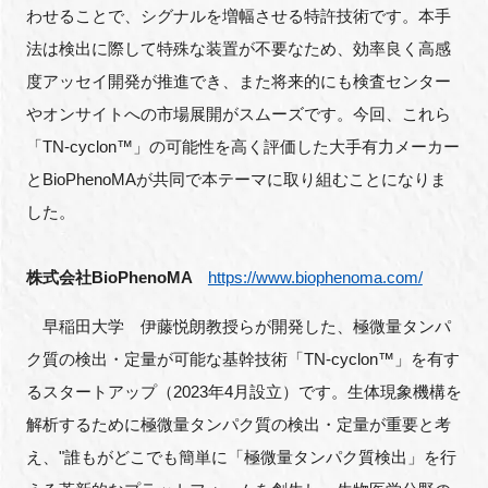
わせることで、シグナルを増幅させる特許技術です。本手
法は検出に際して特殊な装置が不要なため、効率良く高感
度アッセイ開発が推進でき、また将来的にも検査センター
閉じる
やオンサイトへの市場展開がスムーズです。今回、これら
「TN-cyclon™」の可能性を高く評価した大手有力メーカー
とBioPhenoMAが共同で本テーマに取り組むことになりま
した。
株式会社BioPhenoMA
https://www.biophenoma.com/
早稲田大学 伊藤悦朗教授らが開発した、極微量タンパ
ク質の検出・定量が可能な基幹技術「TN-cyclon™」を有す
るスタートアップ（2023年4月設立）です。生体現象機構を
解析するために極微量タンパク質の検出・定量が重要と考
え、"誰もがどこでも簡単に「極微量タンパク質検出」を行