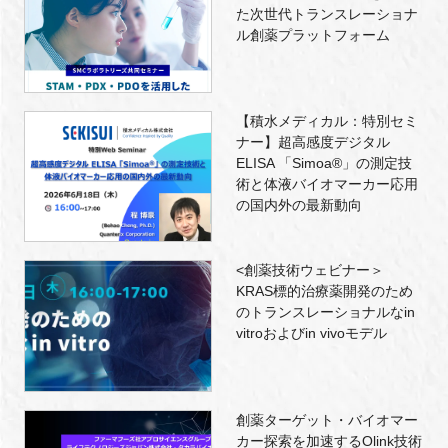
た次世代トランスレーショナ
ル創薬プラットフォーム
【積水メディカル：特別セミ
ナー】超高感度デジタル
ELISA 「Simoa®」の測定技
術と体液バイオマーカー応用
の国内外の最新動向
<創薬技術ウェビナー＞
KRAS標的治療薬開発のため
のトランスレーショナルなin
vitroおよびin vivoモデル
創薬ターゲット・バイオマー
カー探索を加速するOlink技術