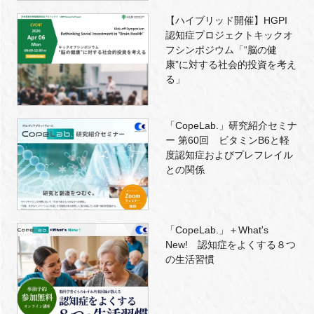
【ハイブリッド開催】HGPI
認知症プロジェクトキックオ
フシンポジウム「“脳の健
康”に対する社会的投資を考え
る」
「CopeLab.」研究紹介セミナ
ー 第60回 ビタミンB6と軽
度認知症およびプレフレイル
との関係
「CopeLab.」＋What's
New! 認知症をよくする８つ
の生活習慣