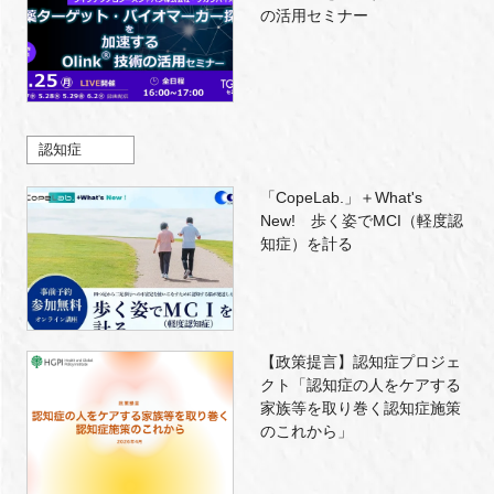
の活用セミナー
認知症
「CopeLab.」＋What's
New! 歩く姿でMCI（軽度認
知症）を計る
【政策提言】認知症プロジェ
クト「認知症の人をケアする
家族等を取り巻く認知症施策
のこれから」