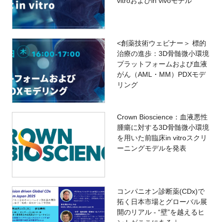
vitroおよびin vivoモデル
<創薬技術ウェビナー＞ 標的
治療の進歩：3D骨髄微小環境
プラットフォームおよび血液
がん（AML・MM）PDXモデ
リング
Crown Bioscience：血液悪性
腫瘍に対する3D骨髄微小環境
を用いた前臨床in vitroスクリ
ーニングモデルを発表
コンパニオン診断薬(CDx)で
拓く日本市場とグローバル展
開のリアル - “壁”を越えるヒ