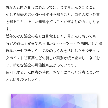
胃がんと向き合うにあたっては、まず胃がんを知ること、
新規登録
そして治療の選択肢や可能性を知ること、自分の立ち位置
を知ること、正しい知識を持つことが何よりの力になりま
イベント
す。
プログラム
近年のがん治療の進歩は目覚ましく、胃がんにおいても、
特定の遺伝子変異であるHER2（ハーツー）を標的とした治
インタビュー・コラム
療薬ハーセプチンや、免疫のしくみを活用した免疫チェッ
クポイント阻害薬などの新しい薬剤が続々登場してきてお
ニュース・掲示板
り、新たな治療の可能性も広がっています。
個別化するがん医療の時代、あなたに合った治療について
LINK-Jを知る
ともに学びましょう。
特別会員
施設・アクセス