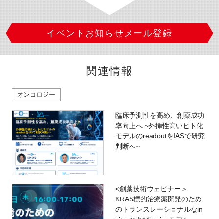
イベントお知らせメール登録
関連情報
オンコロジー
臨床予測性を高め、創薬成功
率向上へ ~外挿性高いヒト化
モデルのreadoutをIASで研究
判断へ~
<創薬技術ウェビナー＞
KRAS標的治療薬開発のため
のトランスレーショナルなin