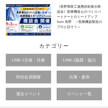
《長野県医工連携技術展示商
談会》医療機器ものづくりパ
ートナーとのミートアップ
from 長野 ～医療機器製造の
プロと話そう～
カテゴリー
LINK-J主催・共催
LINK-J協賛・協力
特別会員開催
出展・参加
過去イベント
イベント一覧