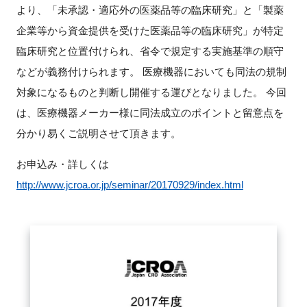
より、「未承認・適応外の医薬品等の臨床研究」と「製薬
新規登録
企業等から資金提供を受けた医薬品等の臨床研究」が特定
臨床研究と位置付けられ、省令で規定する実施基準の順守
イベント
などが義務付けられます。 医療機器においても同法の規制
対象になるものと判断し開催する運びとなりました。 今回
プログラム
は、医療機器メーカー様に同法成立のポイントと留意点を
分かり易くご説明させて頂きます。
インタビュー・コラム
お申込み・詳しくは
ニュース・掲示板
http://www.jcroa.or.jp/seminar/20170929/index.html
LINK-Jを知る
特別会員
施設・アクセス