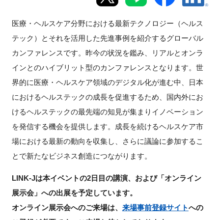
新規登録
医療・ヘルスケア分野における最新テクノロジー（ヘルス
テック）とそれを活用した先進事例を紹介するグローバル
イベント
カンファレンスです。昨今の状況を鑑み、リアルとオンラ
インとのハイブリット型のカンファレンスとなります。
世
プログラム
界的に医療・ヘルスケア領域のデジタル化が進む中、日本
インタビュー・コラム
におけるヘルステックの成長を促進するため、国内外にお
けるヘルステックの最先端の知見が集まりイノベーション
ニュース・掲示板
を発信する機会を提供します。
成長を続けるヘルスケア市
場における最新の動向を収集し、さらに議論に参加するこ
LINK-Jを知る
とで新たなビジネス創造につながります。
特別会員
LINK-Jは本イベントの2日目の講演、および「オンライン
展示会」への出展を予定しています。
施設・アクセス
オンライン展示会へのご来場は、
来場事前登録サイト
へ
の