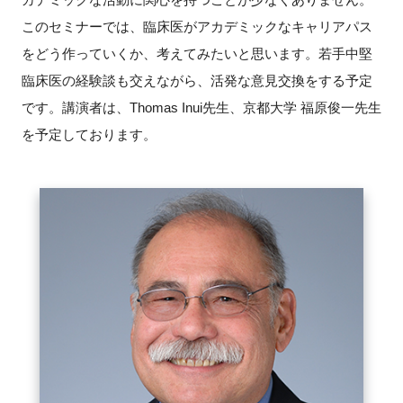
このセミナーでは、臨床医がアカデミックなキャリアパス
新規登録
をどう作っていくか、考えてみたいと思います。若手中堅
臨床医の経験談も交えながら、活発な意見交換をする予定
イベント
です。講演者は、Thomas Inui先生、京都大学 福原俊一先生
プログラム
を予定しております。
インタビュー・コラム
ニュース・掲示板
LINK-Jを知る
特別会員
施設・アクセス