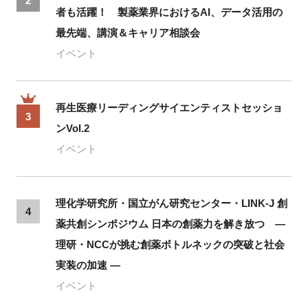
2
者も活躍！ 製薬業界におけるAI、データ活用の
最先端、講演＆キャリア相談会
イベント
再生医療リーディングサイエンティストセッショ
3
ンVol.2
イベント
理化学研究所・国立がん研究センター・LINK-J 創
4
薬共創シンポジウム 日本の創薬力を解き放つ ―
理研・NCCが挑む創薬ボトルネックの突破と社会
実装の加速 ―
イベント