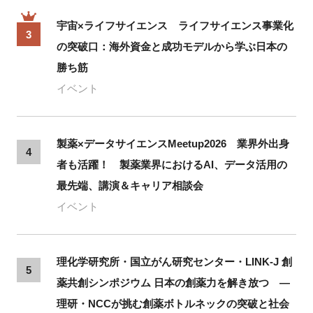
宇宙×ライフサイエンス ライフサイエンス事業化
3
の突破口：海外資金と成功モデルから学ぶ日本の
勝ち筋
イベント
製薬×データサイエンスMeetup2026 業界外出身
4
者も活躍！ 製薬業界におけるAI、データ活用の
最先端、講演＆キャリア相談会
イベント
理化学研究所・国立がん研究センター・LINK-J 創
5
薬共創シンポジウム 日本の創薬力を解き放つ ―
理研・NCCが挑む創薬ボトルネックの突破と社会