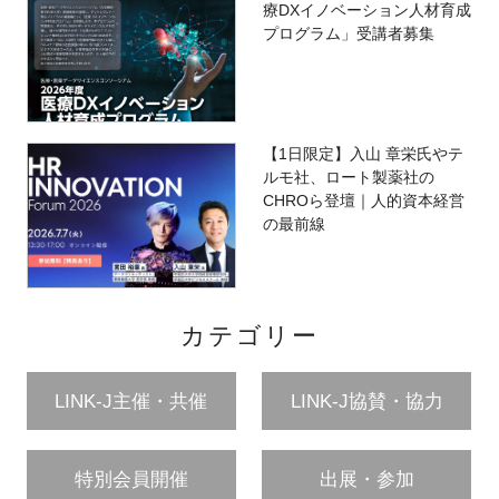
療DXイノベーション人材育成
プログラム」受講者募集
【1日限定】入山 章栄氏やテ
ルモ社、ロート製薬社の
CHROら登壇｜人的資本経営
の最前線
カテゴリー
LINK-J主催・共催
LINK-J協賛・協力
特別会員開催
出展・参加