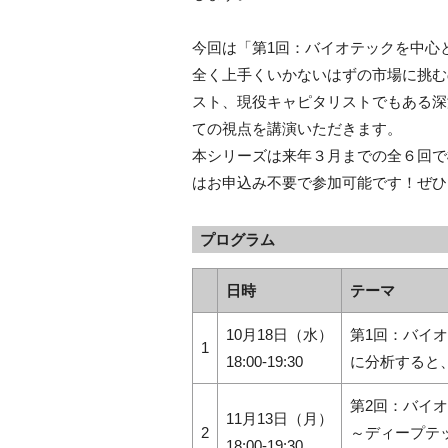
今回は「第1回：バイオテックを中心
全く上手くいかないはずの市場に挑む
スト、現役キャピタリストでもある深
ての視点を講演いただきます。
本シリーズは来年３月までの全６回で
はお申込み不要で参加可能です！ぜひ
プログラム
日時
テーマ
10月18日（水）
第
1
回：バイオ
1
18:00-19:30
に分析すると
第2回：バイ
11月13日（月）
2
～ディープテ
18:00-19:30