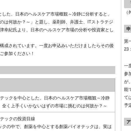
（
とした、日本のヘルスケア市場概観～冷静に分析すると、
のは何故か？～」と題し、薬剤師、弁護士、ITストラテジ
申
津幸紀氏より、日本のヘルスケア市場の分析や投資家とし
第
構成されています。一度お申込みいただけましたらその後
23
ご参加ください！
一
参
が
能
て
テックを中心とした、日本のヘルスケア市場概観～冷静
予
、全く上手くいかないはずの市場に挑むのは何故か？～
オテックの投資目線
ア
ックの中で、創薬を中心とする創薬バイオテックは、実は