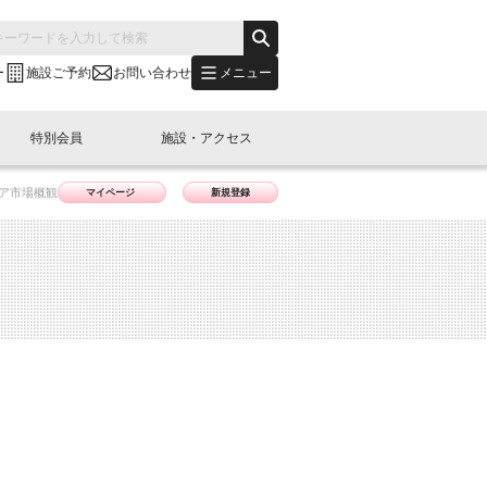
メニュー
ー
施設ご予約
お問い合わせ
特別会員
施設・アクセス
ケア市場概観
マイページ
新規登録
's "LINK-BioBAY TOKYO"？
s LINK-J WEST
申し込み
ご予約
(News Letter)
特別会員開催
ニュース・事業紹介
内容
橋コラム
出展・参加
イベント
B日本橋エリアについて