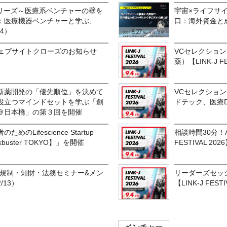
シリーズ～医療系ベンチャーの壁を
宇宙×ライフサ
制編：医療機器ベンチャーと学ぶ、
口：海外資金と
4）
OKYOウェブサイトクローズのお知らせ
VCセレクショ
薬）【LINK-J FE
新薬開発の「優先順位」を決めて
VCセレクショ
役立つマインドセットを学ぶ「創
ドテック、医療Dx）
＠日本橋」の第３回を開催
のLifescience Startup
相談時間30分！A
lockbuster TOKYO】」を開催
FESTIVAL 202
OKYO 規制・知財・法務セミナー&メン
リーダーズセッ
13）
【LINK-J FESTI