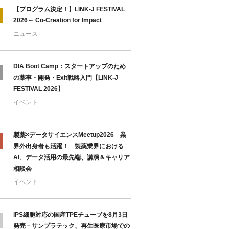
【プログラム決定！】LINK-J FESTIVAL
2026～ Co-Creation for Impact
ニュース
DIA Boot Camp：スタートアップのため
の薬事・開発・Exit戦略入門【LINK-J
FESTIVAL 2026】
イベント
製薬×データサイエンスMeetup2026 業
界外出身者も活躍！ 製薬業界における
AI、データ活用の最先端、講演＆キャリア
相談会
イベント
iPS細胞対応の国産TPEチューブを8月3日
発売－サンプラテック、再生医療市場での