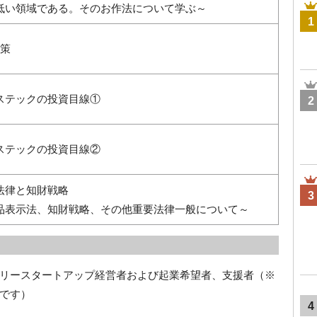
低い領域である。そのお作法について学ぶ～
1
策
ステックの投資目線①
2
ステックの投資目線②
法律と知財戦略
3
品表示法、知財戦略、その他重要法律一般について～
リースタートアップ経営者および起業希望者、支援者（※
です）
4