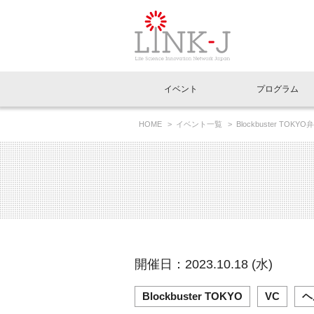
一般社団法人LI
イベント
プログラム
FAQ
イベントお知らせメール登録
HOME
イベント一覧
Blockbuster
～冷静に分析すると、全く上手くいかないはずの市
イベント一覧
インタビュー・コラム一覧
ニュース一覧
Out of Box相談室
理事長挨拶
特別会員一覧
ラウンジ・会議室
LINK-J主催・共催
スペシャルインタビュー
トピック
特別
プレ
国内外連携
専用メニューはこちら
アクセス
LINK-J協賛・協力
連載コラム
メディア情報
出展
海外
組織概要
過去イベント
事務局だより
アクセラレーション
マイ
イベ
開催日：2023.10.18 (水)
協賛・協力
施設
Blockbuster TOKYO
VC
ヘ