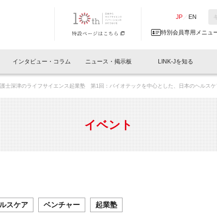
NK-J／LINK-J
JP
／
EN
特別会員専用メニュ
インタビュー・コラム
ニュース・掲示板
LINK-Jを知る
 TOKYO弁護士深津のライフサイエンス起業塾 第1回：バイオテックを中心とした、日本のヘルス
場に挑むのは何故か？～
イベントレポート一覧
人と情報の交流掲示板一覧
What's "UNIKORN"？
Why in Nihonbashi
特別会員について
オフィス・ラボ
What
What’
入会
施設
会員開催
スリリース
ベンチャーインタビュー
LINK-J主催・共催
会員プレスリリース
会報誌 
サポーター紹介
事業
イベント
閉じる
・参加
関連
サポーターコラム
LINK-J協賛・協力
募集
日本
パンフレット
GT
ページ
ント告知
ルスケア
ベンチャー
起業塾