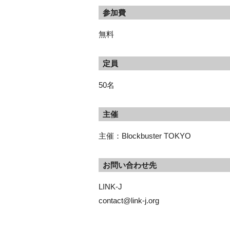
参加費
無料
定員
50名
主催
主催：Blockbuster TOKYO
お問い合わせ先
LINK-J

contact@link-j.org