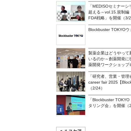
「MEDISOセミナー
超える～vol.15.規
FDA戦略」を開催（3/2
Blockbuster T
製薬企業はどうやって
いるのか～創薬開発に
薬開発ワークショップ
「研究者、営業・管理者のため
career fair 2025【B
（2/24）
「Blockbuster T
タリング会」を開催（2/