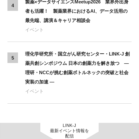
製薬×データサイエンスMeetup2026 業界外出身
4
者も活躍！ 製薬業界におけるAI、データ活用の
最先端、講演＆キャリア相談会
イベント
理化学研究所・国立がん研究センター・LINK-J 創
5
薬共創シンポジウム 日本の創薬力を解き放つ ―
理研・NCCが挑む創薬ボトルネックの突破と社会
実装の加速 ―
イベント
LINK-J
最新イベント情報を
配信