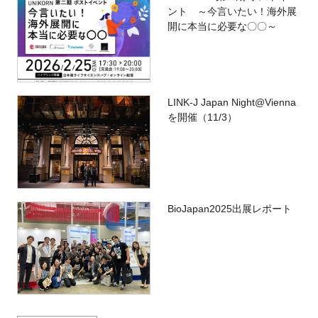
ント ～今言いたい！海外展
開に本当に必要な〇〇～
LINK-J Japan Night@Vienna
を開催（11/3）
BioJapan2025出展レポート