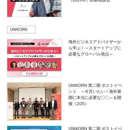
（2025年）応募相談会
UNIKORN
海外ビジネスアドバイザーか
ら学ぶ！～スタートアップに
必要なグローバル視点～
UNIKORN 第二期 ポストイベ
ント ～今言いたい！海外展
開に本当に必要な〇〇～を開
催（2/25）
UNIKORN 第二期 ポストイベ