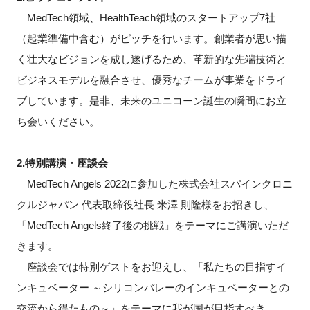
FAQ
MedTech領域、HealthTeach領域のスタートアップ7社
（起業準備中含む）がピッチを行います。創業者が思い描
イベントお知らせメール登録
く壮大なビジョンを成し遂げるため、革新的な先端技術と
ビジネスモデルを融合させ、優秀なチームが事業をドライ
ブしています。是非、未来のユニコーン誕生の瞬間にお立
ち会いください。
2.特別講演・座談会
MedTech Angels 2022に参加した株式会社スパインクロニ
クルジャパン 代表取締役社長 米澤 則隆様をお招きし、
「MedTech Angels終了後の挑戦」をテーマにご講演いただ
きます。
座談会では特別ゲストをお迎えし、「私たちの目指すイ
ンキュベーター ～シリコンバレーのインキュベーターとの
交流から得たもの～」をテーマに我が国が目指すべき