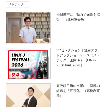
メドテック
排尿障害に「磁力で尿道を拡
張」 （津村遼介氏）
VCセレクション｜注目スター
トアップショーケース（メド
テック、医療Dx）【LINK-J
FESTIVAL 2026】
腹腔鏡手術の支援に 深部の
組織を「可視化」（高松利寛
氏）