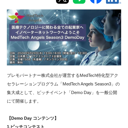
新規登録
イベント
プログラム
インタビュー・コラム
ニュース・掲示板
プレモパートナー株式会社が運営するMedTech特化型アク
セラレーションプログラム「MedTech Angels Season3」の
LINK-Jを知る
集大成として、ピッチイベント「Demo Day」を一般公開
にて開催します。
特別会員
施設・アクセス
【Demo Day コンテンツ】
1.ピッチコンテスト