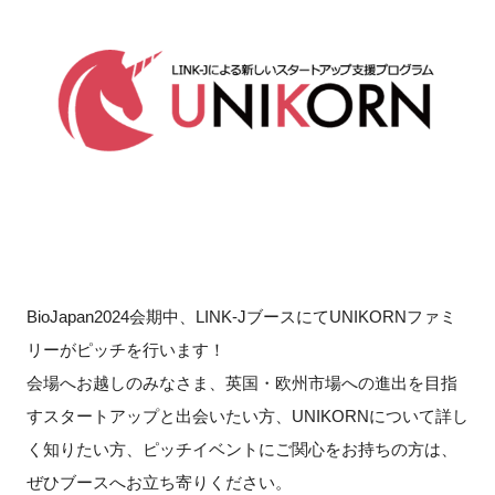
新規登録
イベント
プログラム
インタビュー・コラム
ニュース・掲示板
BioJapan2024会期中、LINK-JブースにてUNIKORNファミ
LINK-Jを知る
リーがピッチを行います！
会場へお越しのみなさま、英国・欧州市場への進出を目指
特別会員
すスタートアップと出会いたい方、UNIKORNについて詳し
く知りたい方、ピッチイベントにご関心をお持ちの方は、
施設・アクセス
ぜひブースへお立ち寄りください。