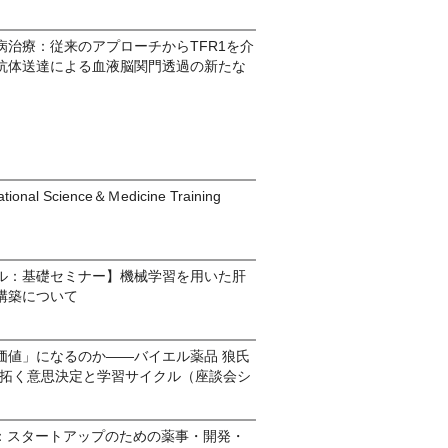
病治療：従来のアプローチからTFR1を介
抗体送達による血液脳関門透過の新たな
ional Science＆Ｍedicine Training
ル：基礎セミナー】機械学習を用いた肝
構築について
価値」になるのか——バイエル薬品 狼氏
が拓く意思決定と学習サイクル（座談会シ
Camp：スタートアップのための薬事・開発・