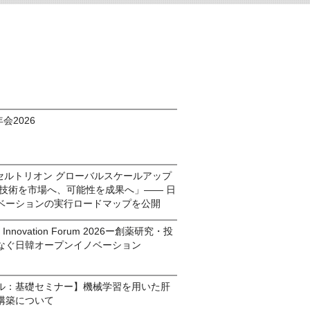
会2026
IC・セルトリオン グローバルスケールアップ
「技術を市場へ、可能性を成果へ」―― 日
ベーションの実行ロードマップを公開
pen Innovation Forum 2026ー創薬研究・投
なぐ日韓オープンイノベーション
ル：基礎セミナー】機械学習を用いた肝
構築について