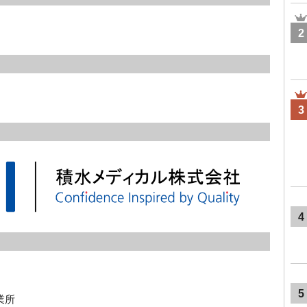
2
3
4
5
所  