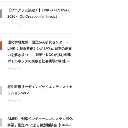
【プログラム決定！】LINK-J FESTIVAL
2026～ Co-Creation for Impact
ニュース
理化学研究所・国立がん研究センター・
LINK-J 創薬共創シンポジウム 日本の創薬
力を解き放つ ― 理研・NCCが挑む創薬
ボトルネックの突破と社会実装の加速 ―
イベント
再生医療リーディングサイエンティストセ
ッションVol.2
イベント
AMED「創薬ベンチャーエコシステム強化
事業」認定VCによる個別相談会【LINK-J