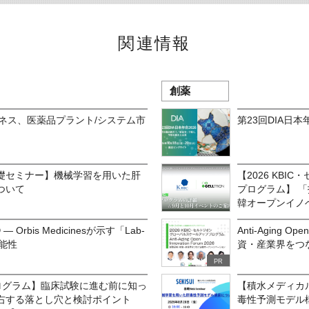
関連情報
創薬
ビジネス、医薬品プラント/システム市
第23回DIA日本年
礎セミナー】機械学習を用いた肝
【2026 KB
ついて
プログラム】 
韓オープンイノ
Orbis Medicinesが示す「Lab-
Anti-Aging O
可能性
資・産業界をつ
PR
プログラム】臨床試験に進む前に知っ
【積水メディカ
右する落とし穴と検討ポイント
毒性予測モデル