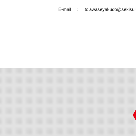
E-mail　：　toiawaseyakudo@sekisui