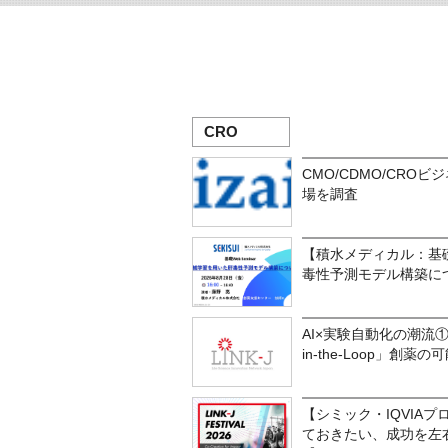
CRO
CMO/CDMO/CRO
場を調査
【積水メディカル：基
毒性予測モデル構築に
AI×実験自動化の潮流① ― 
in-the-Loop」創薬の
【シミック・IQVIA
ておきたい、成功を左