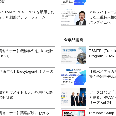
026】
TAM™.PDX・PDO を活用した
アルツハイマー
ョナル創薬プラットフォーム
した二重特異性
パラダイムへ
医薬品開発
礎セミナー】機械学習を用いた肝
TSMTP（Translat
ついて
Program) 2026
術年会】Biocytogenセミナーの
【積水メディカ
毒性予測モデル
腸オルガノイドモデルを用いた多
データはなぜ「
代謝研究
と探る、RWD
リーズ Vol.24）
礎セミナー】薬理試験における
DIA Boot 