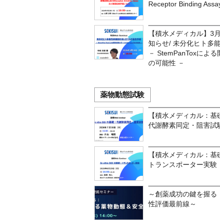
Receptor Bindin
【積水メディカル】3月1
知らせ/ 未分化ヒト多
－ StemPanTox
の可能性 －
薬物動態試験
【積水メディカル：基礎セミ
代謝酵素同定・阻害試
【積水メディカル：基礎セミ
トランスポーター実験
～創薬成功の鍵を握る
性評価最前線～