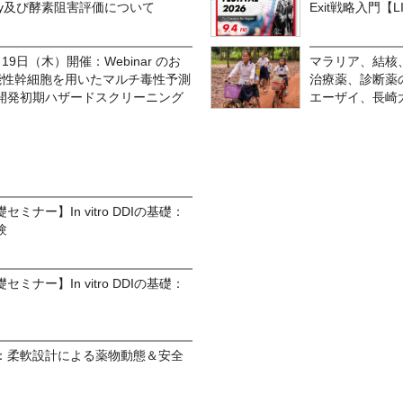
g Assay及び酵素阻害評価について
Exit戦略入門【LIN
9日（木）開催：Webinar のお
マラリア、結核
能性幹細胞を用いたマルチ毒性予測
治療薬、診断薬の
による開発初期ハザードスクリーニング
エーザイ、長崎
ナー】In vitro DDIの基礎：
験
ナー】In vitro DDIの基礎：
：柔軟設計による薬物動態＆安全