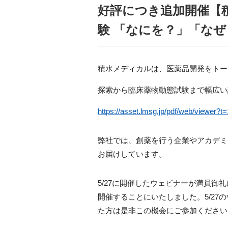
好評につき追加開催【
験 「なにを？」「なぜ
積水メディカルは、医薬品開発をトー
探索から臨床薬物動態試験まで幅広い
https://asset.lmsg.jp/pdf/web/viewer
弊社では、創薬を行う企業やアカデミ
お届けしています。
5/27に開催したウェビナーが満員御礼
開催することにいたしました。5/2
た方は是非この機会にご参加ください