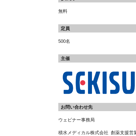
無料
定員
500名
主催
お問い合わせ先
ウェビナー事務局  
積水メディカル株式会社  創薬支援営業