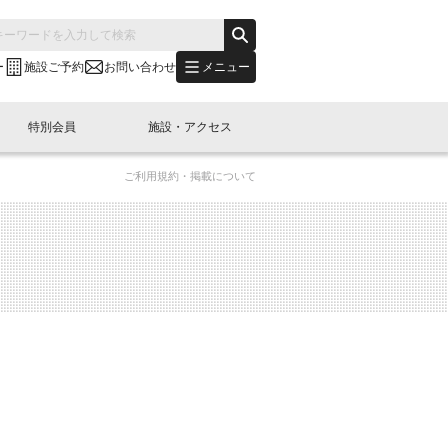
メニュー
ー
施設ご予約
お問い合わせ
特別会員
施設・アクセス
ご利用規約・掲載について
's "LINK-BioBAY TOKYO"？
s LINK-J WEST
申し込み
ご予約
(News Letter)
特別会員開催
ニュース・事業紹介
内容
橋コラム
出展・参加
イベント
B日本橋エリアについて