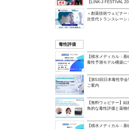
【LINK-J FESTIVAL 2
＜創薬技術ウェビナー＞S
次世代トランスレーシ
毒性評価
【積水メディカル：基
毒性予測モデル構築に
【第53回日本毒性学会学
ご案内
【無料ウェビナー】結
角的な毒性評価と薬物
【積水メディカル：基