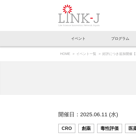
一般社団法人LI
イベント
プログラム
FAQ
イベントお知らせメール登録
HOME
イベント一覧
好評につき追加開催【
イベント一覧
インタビュー・コラム一覧
ニュース一覧
Out of Box相談室
理事長挨拶
特別会員一覧
ラウンジ・会議室
LINK-J主催・共催
スペシャルインタビュー
トピック
特別
プレ
国内外連携
専用メニューはこちら
アクセス
LINK-J協賛・協力
連載コラム
メディア情報
出展
海外
組織概要
過去イベント
事務局だより
アクセラレーション
マイ
イベ
開催日：2025.06.11 (水)
協賛・協力
施設
CRO
創薬
毒性評価
医