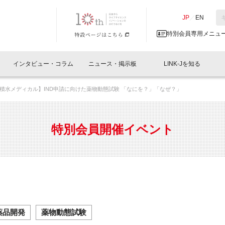
NK-J／LINK-J
JP
／
EN
特別会員専用メニュ
インタビュー・コラム
ニュース・掲示板
LINK-Jを知る
積水メディカル】IND申請に向けた薬物動態試験 「なにを？」「なぜ？」
イベントレポート一覧
人と情報の交流掲示板一覧
What's "UNIKORN"？
Why in Nihonbashi
特別会員について
オフィス・ラボ
What
What’
入会
施設
会員開催
スリリース
ベンチャーインタビュー
LINK-J主催・共催
会員プレスリリース
会報誌 
サポーター紹介
事業
特別会員開催イベント
閉じる
・参加
関連
サポーターコラム
LINK-J協賛・協力
募集
日本
パンフレット
GT
ページ
ント告知
薬品開発
薬物動態試験