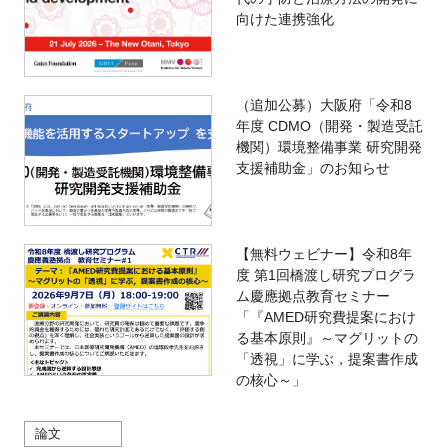
向けた連携強化
（追加公募）大阪府「令和8
年度 CDMO（開発・製造受託
機関）環境整備事業 研究開発
支援補助金」のお知らせ
【無料ウェビナー】令和8年
度 第1回橋渡し研究プログラ
ム慶應拠点教育セミナー
「『AMED研究費提案におけ
る基本原則』～マグリットの
「透視」に学ぶ，提案書作成
の核心～」
論文