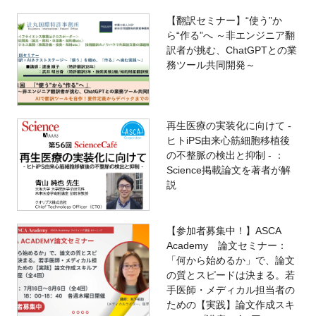
【翻訳セミナー】“使う”か
ら“作る”へ ～非エンジニア翻
訳者が挑む、ChatGPTとの業
務ツール共同開発～
再生医療の実装化に向けて -
ヒトiPS由来心筋細胞移植後
の不整脈の検出と抑制 - ：
Science掲載論文を著者が解
説
【参加者募集中！】ASCA
Academy 論文セミナー：
「何から始めるか」で、論文
の質とスピードは決まる。若
手医師・メディカル担当者の
ための【実践】論文作成スキ