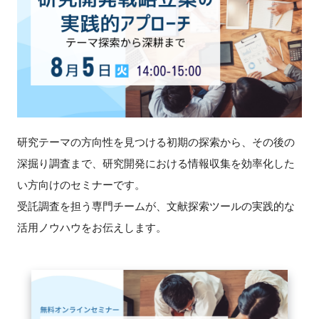
新規登録
イベント
プログラム
インタビュー・コラム
研究テーマの方向性を見つける初期の探索から、その後の
深掘り調査まで、研究開発における情報収集を効率化した
ニュース・掲示板
い方向けのセミナーです。
受託調査を担う専門チームが、文献探索ツールの実践的な
LINK-Jを知る
活用ノウハウをお伝えします。
特別会員
施設・アクセス