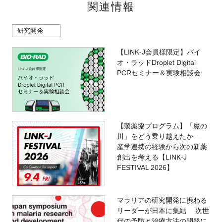
関連情報
研究開発
【LINK-J会員様限定】バイ
オ・ラッドDroplet Digital
PCRセミナー＆実験相談会
【製薬協プログラム】「魔の
川」をどう乗り越えたか ―
産学連携の経験から次の新薬
創出を考える【LINK-J
FESTIVAL 2026】
マラリアの研究開発に携わる
リーダーが日本に集結 次世
代の予防と治療方法の開発に