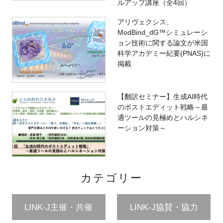
ルアップ講座（全4回）
アリヴェクシス、
ModBind_dG™シミュレーシ
ョン技術に関する論文が米国
科学アカデミー紀要(PNAS)に
掲載
【翻訳セミナー】生成AI時代
のポストエディット戦略～最
適ツールの見極めとハルシネ
ーション対策～
カテゴリー
LINK-J主催・共催
LINK-J協賛・協力