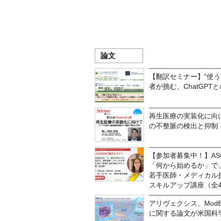
論文
【翻訳セミナー】“使う
者が挑む、ChatGP
再生医療の実装化に向け
の不整脈の検出と抑制 -
【参加者募集中！】ASC
「何から始めるか」で
若手医師・メディカル
スキルアップ講座（全
アリヴェクシス、ModB
に関する論文が米国科学