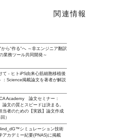
関連情報
”から“作る”へ ～非エンジニア翻訳
Tとの業務ツール共同開発～
て - ヒトiPS由来心筋細胞移植後
 ：Science掲載論文を著者が解説
A Academy 論文セミナー：
、論文の質とスピードは決まる。
担当者のための【実践】論文作成
4回）
ind_dG™シミュレーション技術
アカデミー紀要(PNAS)に掲載