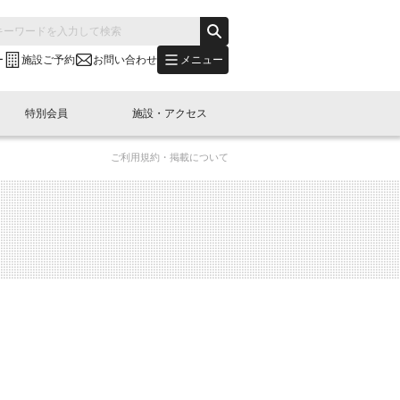
メニュー
ー
施設ご予約
お問い合わせ
特別会員
施設・アクセス
ご利用規約・掲載について
's "LINK-BioBAY TOKYO"？
s LINK-J WEST
申し込み
ご予約
(News Letter)
特別会員開催
ニュース・事業紹介
内容
橋コラム
出展・参加
イベント
B日本橋エリアについて