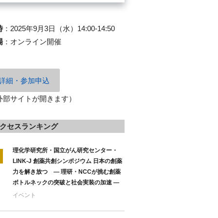
時
：
2025年9月3日（水）14:00-14:50
場
：
オンライン開催
詳細・参加申込
外部サイトが開きます）
クセスランキング
理化学研究所・国立がん研究センター・
LINK-J 創薬共創シンポジウム 日本の創薬
力を解き放つ ― 理研・NCCが挑む創薬
ボトルネックの突破と社会実装の加速 ―
イベント