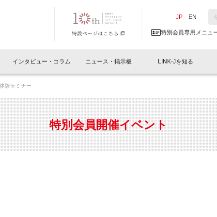
NK-J／LINK-J
JP
／
EN
特別会員専用メニュ
インタビュー・コラム
ニュース・掲示板
LINK-Jを知る
体験セミナー
イベントレポート一覧
人と情報の交流掲示板一覧
What's "UNIKORN"？
Why in Nihonbashi
特別会員について
オフィス・ラボ
What
What’
入会
施設
会員開催
スリリース
ベンチャーインタビュー
LINK-J主催・共催
会員プレスリリース
会報誌 
サポーター紹介
事業
特別会員開催イベント
閉じる
・参加
関連
サポーターコラム
LINK-J協賛・協力
募集
日本
パンフレット
GT
ページ
ント告知