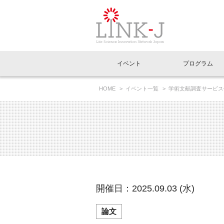
一般社団法人LI
イベント
プログラム
FAQ
イベントお知らせメール登録
HOME
イベント一覧
学術文献調査サービス
イベント一覧
インタビュー・コラム一覧
ニュース一覧
Out of Box相談室
理事長挨拶
特別会員一覧
ラウンジ・会議室
LINK-J主催・共催
スペシャルインタビュー
トピック
特別
プレ
国内外連携
専用メニューはこちら
アクセス
LINK-J協賛・協力
連載コラム
メディア情報
出展
海外
組織概要
過去イベント
事務局だより
アクセラレーション
マイ
イベ
開催日：2025.09.03 (水)
協賛・協力
施設
論文