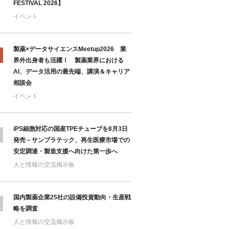
FESTIVAL 2026】
イベント
製薬×データサイエンスMeetup2026 業
界外出身者も活躍！ 製薬業界における
AI、データ活用の最先端、講演＆キャリア
相談会
イベント
iPS細胞対応の国産TPEチューブを8月3日
発売－サンプラテック、再生医療市場での
安定調達・製造支援へ向けた第一歩へ
人と情報の交流掲示板
国内製薬企業25社の設備投資動向・生産戦
略を調査
人と情報の交流掲示板