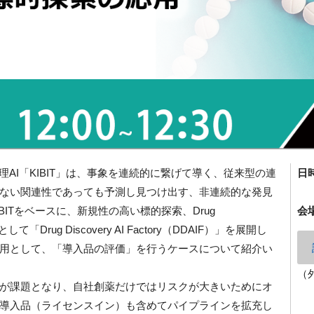
理AI「KIBIT」は、事象を連続的に繋げて導く、従来型の連
日
ない関連性であっても予測し見つけ出す、非連続的な発見
BITをベースに、新規性の高い標的探索、Drug
会
て「Drug Discovery AI Factory（DDAIF）」を展開し
の応用として、「導入品の評価」を行うケースについて紹介い
（
が課題となり、自社創薬だけではリスクが大きいためにオ
導入品（ライセンスイン）も含めてパイプラインを拡充し