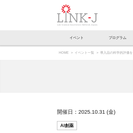
一般社団法人LI
イベント
プログラム
FAQ
イベントお知らせメール登録
HOME
イベント一覧
導入品の科学的評価を
イベント一覧
インタビュー・コラム一覧
ニュース一覧
Out of Box相談室
理事長挨拶
特別会員一覧
ラウンジ・会議室
LINK-J主催・共催
スペシャルインタビュー
トピック
特別
プレ
国内外連携
専用メニューはこちら
アクセス
LINK-J協賛・協力
連載コラム
メディア情報
出展
海外
組織概要
過去イベント
事務局だより
アクセラレーション
マイ
イベ
開催日：2025.10.31 (金)
協賛・協力
施設
AI創薬