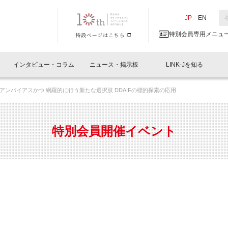
NK-J／LINK-J
JP
／
EN
特別会員専用メニュ
インタビュー・コラム
ニュース・掲示板
LINK-Jを知る
アンバイアスかつ 網羅的に行う新たな選択肢 DDAIFの標的探索の応用
イベントレポート一覧
人と情報の交流掲示板一覧
What's "UNIKORN"？
Why in Nihonbashi
特別会員について
オフィス・ラボ
What
What’
入会
施設
会員開催
スリリース
ベンチャーインタビュー
LINK-J主催・共催
会員プレスリリース
会報誌 
サポーター紹介
事業
特別会員開催イベント
閉じる
・参加
関連
サポーターコラム
LINK-J協賛・協力
募集
日本
パンフレット
GT
ページ
ント告知