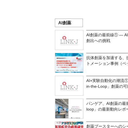
AI創薬
AI創薬の最前線① ―
創出への挑戦
抗体創薬を加速する、
トメーション事例（ベ
AI×実験自動化の潮流① ― 
in-the-Loop」創薬の
パンゲア、AI創薬の最前線「AI 
loop」の最新動向レ
創薬ブースターへのシ