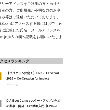
フリーアドレスをご利用の方・当社の
業者の方、ご所属先が不明な方のお申
込み等はご遠慮いただいております。
日Zoomにアクセスする際にはお申し込
時に記載した氏名・メールアドレスを
oom参加入力欄へ記載をお願いいたしま
。
クセスランキング
【プログラム決定！】LINK-J FESTIVAL
2026～ Co-Creation for Impact
ニュース
DIA Boot Camp：スタートアップのため
の薬事・開発・Exit戦略入門【LINK-J