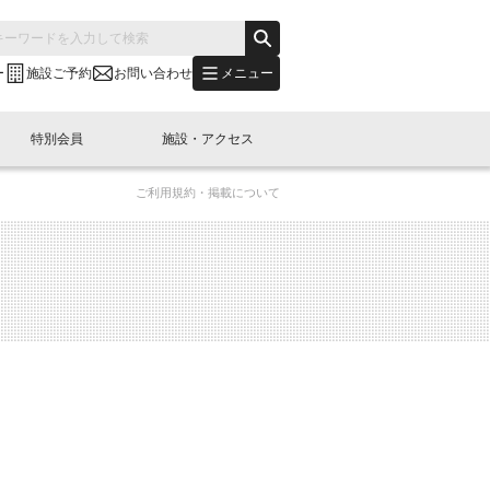
メニュー
ー
施設ご予約
お問い合わせ
特別会員
施設・アクセス
ご利用規約・掲載について
's "LINK-BioBAY TOKYO"？
s LINK-J WEST
申し込み
ご予約
(News Letter)
特別会員開催
ニュース・事業紹介
内容
橋コラム
出展・参加
イベント
B日本橋エリアについて