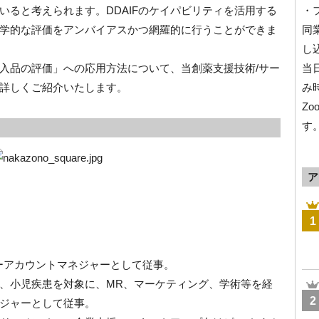
いると考えられます。DDAIFのケイパビリティを活用する
・
学的な評価をアンバイアスかつ網羅的に行うことができま
同
し
導入品の評価」への応用方法について、当創薬支援技術/サー
当
詳しくご紹介いたします。
み
Z
す
ア
1
キーアカウントマネジャーとして従事。
、小児疾患を対象に、MR、マーケティング、学術等を経
2
ジャーとして従事。