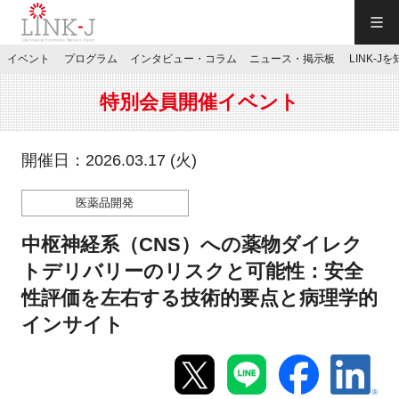
一般社団法人LINK-J／LINK-J
イベント
プログラム
インタビュー・コラム
ニュース・掲示板
LINK-J
JP
／
EN
特別会員開催イベント
開催日：2026.03.17 (火)
医薬品開発
特別会員専用メニュー
中枢神経系（CNS）への薬物ダイレク
施設ご予約
トデリバリーのリスクと可能性：安全
性評価を左右する技術的要点と病理学的
お問い合わせ
インサイト
マイページ