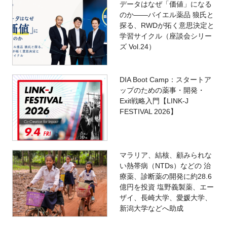
データはなぜ「価値」になる
のか——バイエル薬品 狼氏と
探る、RWDが拓く意思決定と
学習サイクル（座談会シリー
ズ Vol.24）
DIA Boot Camp：スタートア
ップのための薬事・開発・
Exit戦略入門【LINK-J
FESTIVAL 2026】
マラリア、結核、顧みられな
い熱帯病（NTDs）などの 治
療薬、診断薬の開発に約28.6
億円を投資 塩野義製薬、エー
ザイ、長崎大学、愛媛大学、
新潟大学などへ助成