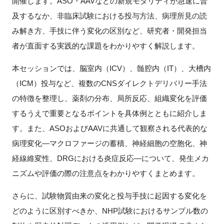
開催します。ASO・AAVなどの新規モダリティが急速に普
FAQ
及するなか、非臨床試験における投与方法、病理所見の読
み解き方、手技に伴う変化の区別など、研究者・開発担当
イベントお知らせメール登録
者が直面する実践的な課題をわかりやすく解説します。
本セッションでは、脳室内（ICV）、髄腔内（IT）、大槽内
（ICM）投与など、複数のCNSダイレクトデリバリー手法
の特徴を整理し、薬剤の分布、局所反応、組織変化を評価
するうえで重要となるポイントを具体例とともに紹介しま
す。また、ASOおよびAAVに共通して観察される代表的な
病理変化—マクロファージの蓄積、神経細胞の空胞化、神
経線維変性、DRGにおける炎症反応—について、発生メカ
ニズムや評価の際の注意点をわかりやすくまとめます。
さらに、試験物質由来の変化と投与手技に起因する変化を
どのように区別すべきか、NHP試験におけるサンプル数の