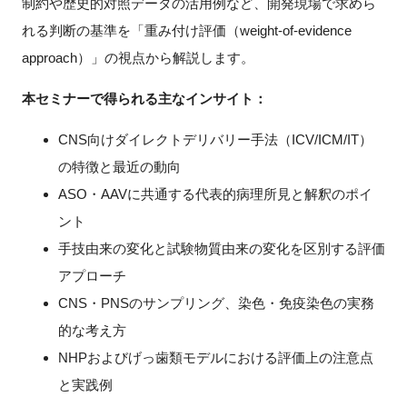
制約や歴史的対照データの活用例など、開発現場で求めら
れる判断の基準を「重み付け評価（weight‑of‑evidence
approach）」の視点から解説します。
閉じる
本セミナーで得られる主なインサイト：
CNS向けダイレクトデリバリー手法（ICV/ICM/IT）
の特徴と最近の動向
ASO・AAVに共通する代表的病理所見と解釈のポイ
ント
手技由来の変化と試験物質由来の変化を区別する評価
アプローチ
CNS・PNSのサンプリング、染色・免疫染色の実務
的な考え方
NHPおよびげっ歯類モデルにおける評価上の注意点
と実践例