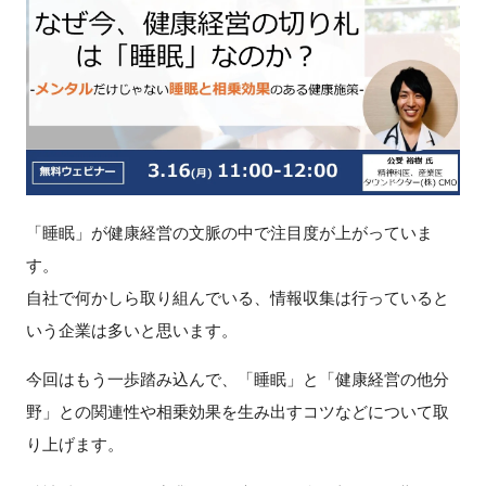
新規登録
イベント
プログラム
インタビュー・コラム
「睡眠」が健康経営の文脈の中で注目度が上がっていま
す。
ニュース・掲示板
自社で何かしら取り組んでいる、情報収集は行っていると
LINK-Jを知る
いう企業は多いと思います。
今回はもう一歩踏み込んで、「睡眠」と「健康経営の他分
特別会員
野」との関連性や相乗効果を生み出すコツなどについて取
施設・アクセス
り上げます。