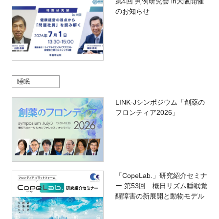
第4回 判例研究会 in大阪開催
のお知らせ
睡眠
LINK-Jシンポジウム「創薬の
フロンティア2026」
「CopeLab.」研究紹介セミナ
ー 第53回 概日リズム睡眠覚
醒障害の新展開と動物モデル