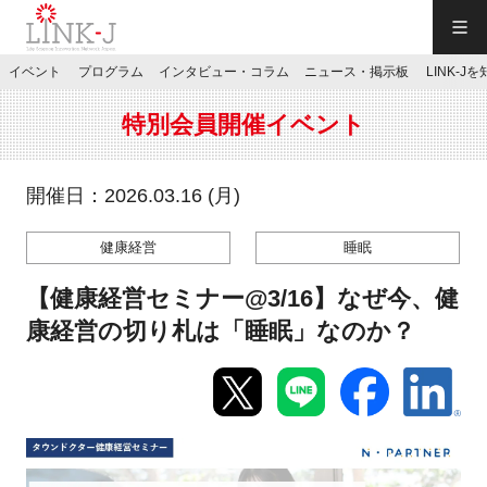
一般社団法人LINK-J／LINK-J
イベント
プログラム
インタビュー・コラム
ニュース・掲示板
LINK-J
JP
／
EN
特別会員開催イベント
開催日：2026.03.16 (月)
健康経営
睡眠
特別会員専用メニュー
【健康経営セミナー@3/16】なぜ今、健
施設ご予約
康経営の切り札は「睡眠」なのか？
お問い合わせ
マイページ