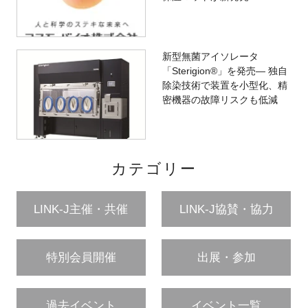
新型無菌アイソレータ
「Sterigion®」を発売— 独自
除染技術で装置を小型化、精
密機器の故障リスクも低減
カテゴリー
LINK-J主催・共催
LINK-J協賛・協力
特別会員開催
出展・参加
過去イベント
イベント一覧