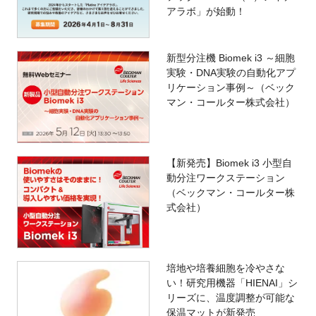
アラボ」が始動！
新型分注機 Biomek i3 ～細胞
実験・DNA実験の自動化アプ
リケーション事例～（ベック
マン・コールター株式会社）
【新発売】Biomek i3 小型自
動分注ワークステーション
（ベックマン・コールター株
式会社）
培地や培養細胞を冷やさな
い！研究用機器「HIENAI」シ
リーズに、温度調整が可能な
保温マットが新発売