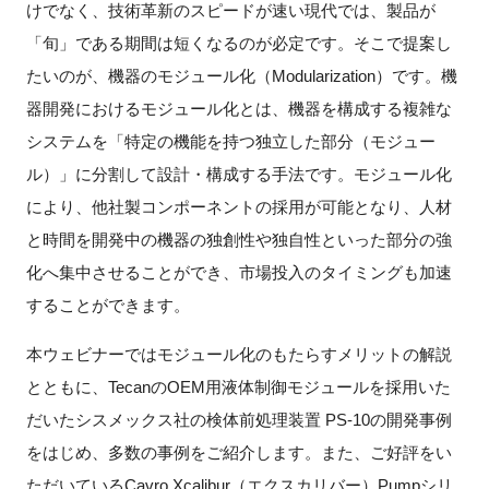
けでなく、技術革新のスピードが速い現代では、製品が
「旬」である期間は短くなるのが必定です。そこで提案し
たいのが、機器のモジュール化（Modularization）です。機
閉じる
器開発におけるモジュール化とは、機器を構成する複雑な
システムを「特定の機能を持つ独立した部分（モジュー
ル）」に分割して設計・構成する手法です。モジュール化
により、他社製コンポーネントの採用が可能となり、人材
と時間を開発中の機器の独創性や独自性といった部分の強
化へ集中させることができ、市場投入のタイミングも加速
することができます。
本ウェビナーではモジュール化のもたらすメリットの解説
とともに、TecanのOEM用液体制御モジュールを採用いた
だいたシスメックス社の検体前処理装置 PS-10の開発事例
をはじめ、多数の事例をご紹介します。また、ご好評をい
ただいているCavro Xcalibur（エクスカリバー）Pumpシリ