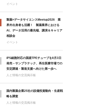
イベント
製薬×データサイエンスMeetup2026 業
界外出身者も活躍！ 製薬業界における
AI、データ活用の最先端、講演＆キャリア
相談会
イベント
iPS細胞対応の国産TPEチューブを8月3日
発売－サンプラテック、再生医療市場での
安定調達・製造支援へ向けた第一歩へ
人と情報の交流掲示板
国内製薬企業25社の設備投資動向・生産戦
略を調査
人と情報の交流掲示板