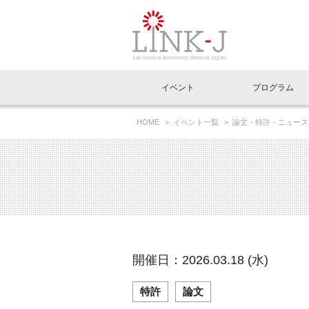
一般社団法人LI
イベント
プログラム
FAQ
イベントお知らせメール登録
HOME
イベント一覧
論文・特許・ニュース
イベント一覧
インタビュー・コラム一覧
ニュース一覧
Out of Box相談室
理事長挨拶
特別会員一覧
ラウンジ・会議室
LINK-J主催・共催
スペシャルインタビュー
トピック
特別
プレ
国内外連携
専用メニューはこちら
アクセス
LINK-J協賛・協力
連載コラム
メディア情報
出展
海外
組織概要
過去イベント
事務局だより
アクセラレーション
マイ
イベ
開催日：2026.03.18 (水)
協賛・協力
施設
特許
論文