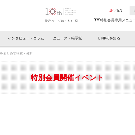
NK-J／LINK-J
JP
／
EN
特別会員専用メニュ
インタビュー・コラム
ニュース・掲示板
LINK-Jを知る
をまとめて検索・分析
イベントレポート一覧
人と情報の交流掲示板一覧
What's "UNIKORN"？
Why in Nihonbashi
特別会員について
オフィス・ラボ
What
What’
入会
施設
会員開催
スリリース
ベンチャーインタビュー
LINK-J主催・共催
会員プレスリリース
会報誌 
サポーター紹介
事業
特別会員開催イベント
閉じる
・参加
関連
サポーターコラム
LINK-J協賛・協力
募集
日本
パンフレット
GT
ページ
ント告知