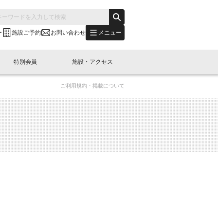
メニュー
ー
施設ご予約
お問い合わせ
特別会員
施設・アクセス
ご利用規約・掲載について
's "LINK-BioBAY TOKYO"？
s LINK-J WEST
申し込み
ご予約
(News Letter)
特別会員開催
ニュース・事業紹介
内容
橋コラム
出展・参加
イベント
B日本橋エリアについて