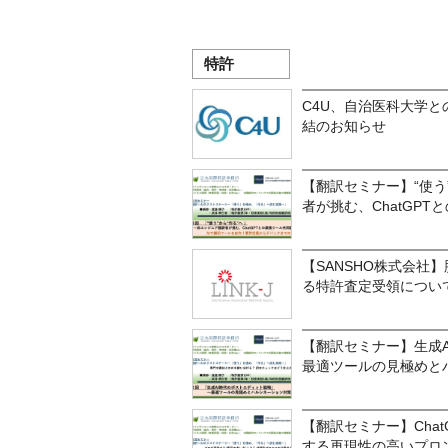
特許
C4U、自治医科大学
結のお知らせ
【翻訳セミナー】“使う
者が挑む、ChatGP
【SANSHO株式会社】
る特許査定受領につい
【翻訳セミナー】生成
最適ツールの見極めと
【翻訳セミナー】Cha
する再現性の高いプロ