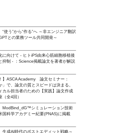
“使う”から“作る”へ ～非エンジニア翻訳
tGPTとの業務ツール共同開発～
に向けて - ヒトiPS由来心筋細胞移植後
制 - ：Science掲載論文を著者が解説
】ASCA Academy 論文セミナー：
か」で、論文の質とスピードは決まる。
ィカル担当者のための【実践】論文作成
座（全4回）
ModBind_dG™シミュレーション技術
国科学アカデミー紀要(PNAS)に掲載
】生成AI時代のポストエディット戦略～