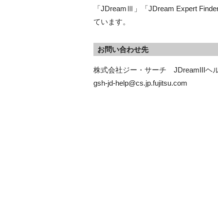
「JDreamⅢ」「JDream Expert Find
ています。
お問い合わせ先
株式会社ジー・サーチ　JDreamIIIヘ
gsh-jd-help@cs.jp.fujitsu.com