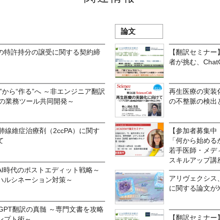
論文
との特許持分の譲受に関する契約締
【翻訳セミナー】
者が挑む、Cha
”から“作る”へ ～非エンジニア翻訳
再生医療の実装化
Tとの業務ツール共同開発～
の不整脈の検出と抑
肺線維症治療剤（2ccPA）に関す
【参加者募集中！
て
「何から始める
若手医師・メデ
スキルアップ講
AI時代のポストエディット戦略～
アリヴェクシス、
ハルシネーション対策～
に関する論文が米
tGPT翻訳の真髄 ～専門文書を攻略
【翻訳セミナー
ンプト術～