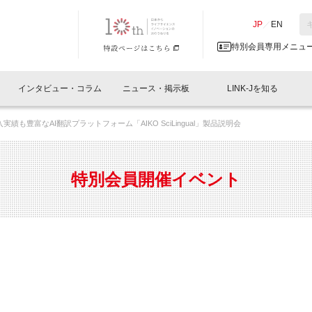
NK-J／LINK-J
JP
／
EN
特別会員専用メニュ
インタビュー・コラム
ニュース・掲示板
LINK-Jを知る
実績も豊富なAI翻訳プラットフォーム「AIKO SciLingual」製品説明会
イベントレポート一覧
人と情報の交流掲示板一覧
What's "UNIKORN"？
Why in Nihonbashi
特別会員について
オフィス・ラボ
What
What’
入会
施設
会員開催
スリリース
ベンチャーインタビュー
LINK-J主催・共催
会員プレスリリース
会報誌 
サポーター紹介
事業
特別会員開催イベント
閉じる
・参加
関連
サポーターコラム
LINK-J協賛・協力
募集
日本
パンフレット
GT
ページ
ント告知