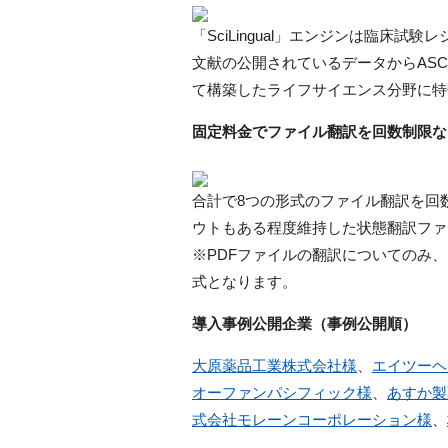
「SciLingual」エンジンは臨床
文献の公開されているデータからAS
て構築したライフサイエンス分野に特
固定料金でファイル翻訳を回数制限な
合計で8つの形式のファイル翻訳を回
ウトもある程度維持した状態翻訳ファ
※PDFファイルの翻訳についてのみ、出力
式となります。
導入事例公開企業（事例公開順）
大原薬品工業株式会社様
、
エイツーヘ
オーファンパシフィック様
、
あすか製
式会社モレーンコーポレーション様
、