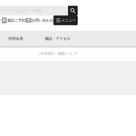
メニュー
ー
施設ご予約
お問い合わせ
特別会員
施設・アクセス
ご利用規約・掲載について
's "LINK-BioBAY TOKYO"？
s LINK-J WEST
申し込み
ご予約
(News Letter)
特別会員開催
ニュース・事業紹介
内容
橋コラム
出展・参加
イベント
B日本橋エリアについて