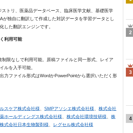
試験レジストリ、医薬品データベース、臨床医学文献、基礎医学
CAが独自に翻訳して作成した対訳データを学習データとし
化した翻訳エンジンです。
2
く利用可能
数制限なしで利用可能。原稿ファイルと同一形式、レイア
イルを入手可能。
3
ファイル形式はWordかPowerPointから選択いただく形
ルスケア株式会社様
、
SMPアソシエ株式会社様
、
株式会社
薬ホールディングス株式会社様
、
株式会社環境技研様
、
株
4
株式会社日本生物製剤様
、
レグセル株式会社様