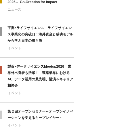
2026～ Co-Creation for Impact
ニュース
宇宙×ライフサイエンス ライフサイエン
ス事業化の突破口：海外資金と成功モデル
から学ぶ日本の勝ち筋
イベント
製薬×データサイエンスMeetup2026 業
界外出身者も活躍！ 製薬業界における
AI、データ活用の最先端、講演＆キャリア
相談会
イベント
第２回オープンセミナー～オープンイノベ
ーションを支えるキープレイヤー～
イベント