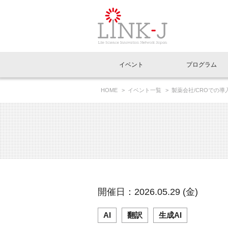
一般社団法人LI
イベント
プログラム
FAQ
イベントお知らせメール登録
HOME
イベント一覧
製薬会社/CROでの導入
イベント一覧
インタビュー・コラム一覧
ニュース一覧
Out of Box相談室
理事長挨拶
特別会員一覧
ラウンジ・会議室
LINK-J主催・共催
スペシャルインタビュー
トピック
特別
プレ
国内外連携
専用メニューはこちら
アクセス
LINK-J協賛・協力
連載コラム
メディア情報
出展
海外
組織概要
過去イベント
事務局だより
アクセラレーション
マイ
イベ
開催日：2026.05.29 (金)
協賛・協力
施設
AI
翻訳
生成AI