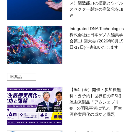
ス）製造能力の拡張とウイル
スベクター製造の産業化を加
速
Integrated DNA Technologies
株式会社は日本ゲノム編集学
会第11 回大会 (2026年6月15
日-17日)へ参加いたします
医薬品
【9/4（金）開催・参加費無
料・要予約】世界初のiPS細
胞由来製品「アムシェプリ
®」の開発事例に学ぶ 再生
医療実用化の成功と課題