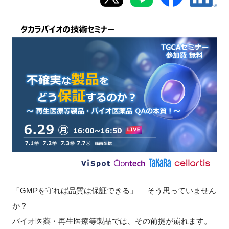
新規登録
イベント
プログラム
インタビュー・コラム
ニュース・掲示板
LINK-Jを知る
特別会員
「GMPを守れば品質は保証できる」 ―そう思っていません
か？
施設・アクセス
バイオ医薬・再生医療等製品では、その前提が崩れます。