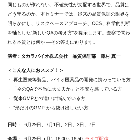
同じものが作れない、不確実性が支配する世界で、品質は
FAQ
どう守るのか。本セミナーでは、従来の品質保証の限界を
明らかにし、リスクベースアプローチ、CCS、科学的判断
イベントお知らせメール登録
を軸とした“新しいQAの考え方”を提示します。査察で問わ
れる本質とは何か ―その答えに迫ります。
演者 : タカラバイオ株式会社 品質保証部 藤村 真一
＜こんな人におススメ！＞
・ 再生医療等製品、バイオ医薬品の開発に携わっている方
・「今のQAで本当に大丈夫か」と不安を感じている方
・ 従来GMPとの違いに悩んでいる方
・ “形だけのGMP”から抜け出したい方
日時
：
6月29日、7月1日、2日、3日、7日
会場
：
6月29日（月）16:00～16:50
ライブ配信