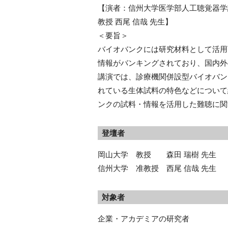
【演者：信州大学医学部人工聴覚器学
教授 西尾 信哉 先生】
＜要旨＞
バイオバンクには研究材料として活用
情報がバンキングされており、国内外
講演では、診療機関併設型バイオバン
れている生体試料の特色などについて
ンクの試料・情報を活用した難聴に関
登壇者
岡⼭⼤学 教授 森⽥ 瑞樹 先⽣
信州⼤学 准教授 ⻄尾 信哉 先⽣
対象者
企業・アカデミアの研究者