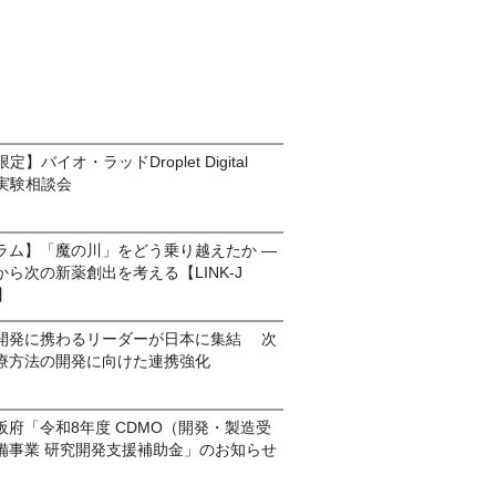
定】バイオ・ラッドDroplet Digital
実験相談会
ラム】「魔の川」をどう乗り越えたか ―
ら次の新薬創出を考える【LINK-J
6】
開発に携わるリーダーが日本に集結 次
療方法の開発に向けた連携強化
府「令和8年度 CDMO（開発・製造受
備事業 研究開発支援補助金」のお知らせ