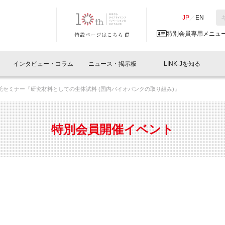
NK-J／LINK-J
JP
／
EN
特別会員専用メニュ
インタビュー・コラム
ニュース・掲示板
LINK-Jを知る
eb受託セミナー『研究材料としての生体試料 (国内バイオバンクの取り組み)』
イベントレポート一覧
人と情報の交流掲示板一覧
What's "UNIKORN"？
Why in Nihonbashi
特別会員について
オフィス・ラボ
What
What’
入会
施設
会員開催
スリリース
ベンチャーインタビュー
LINK-J主催・共催
会員プレスリリース
会報誌 
サポーター紹介
事業
特別会員開催イベント
閉じる
・参加
関連
サポーターコラム
LINK-J協賛・協力
募集
日本
パンフレット
GT
ページ
ント告知