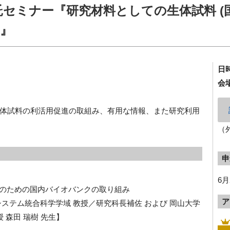
b受託セミナー『研究材料としての生体試料 (
)』
日
会
体試料の利活用促進の取組み、有用な情報、また研究利用
（
申
6月
支援のための国内バイオバンクの取り組み
ア
ステム統合科学学域 教授／研究科長補佐 および 岡山大学
 森田 瑞樹 先生】