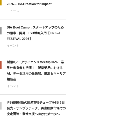
2026～ Co-Creation for Impact
ニュース
DIA Boot Camp：スタートアップのため
の薬事・開発・Exit戦略入門【LINK-J
FESTIVAL 2026】
イベント
製薬×データサイエンスMeetup2026 業
界外出身者も活躍！ 製薬業界における
AI、データ活用の最先端、講演＆キャリア
相談会
イベント
iPS細胞対応の国産TPEチューブを8月3日
発売－サンプラテック、再生医療市場での
安定調達・製造支援へ向けた第一歩へ