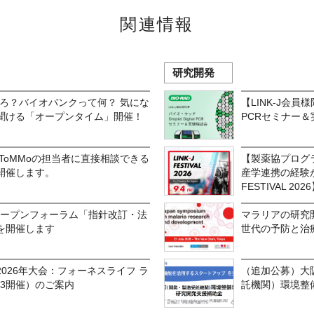
関連情報
研究開発
ころ？バイオバンクって何？ 気にな
【LINK-J会員様限
聞ける「オープンタイム」開催！
PCRセミナー＆
ToMMoの担当者に直接相談できる
【製薬協プログ
開催します。
産学連携の経験か
FESTIVAL 202
オープンフォーラム「指針改訂・法
マラリアの研究
を開催します
世代の予防と治
026年大会：フォーネスライフ ラ
（追加公募）大阪
23開催）のご案内
託機関）環境整