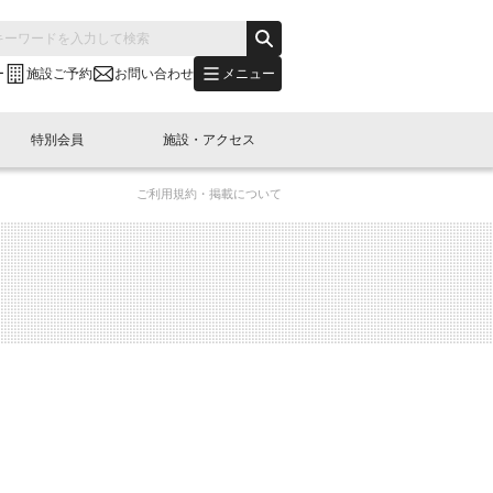
メニュー
ー
施設ご予約
お問い合わせ
特別会員
施設・アクセス
ご利用規約・掲載について
's "LINK-BioBAY TOKYO"？
s LINK-J WEST
申し込み
ご予約
(News Letter)
特別会員開催
ニュース・事業紹介
内容
橋コラム
出展・参加
イベント
B日本橋エリアについて