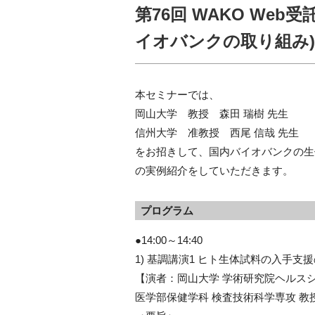
第76回 WAKO We
イオバンクの取り組み
本セミナーでは、
岡⼭⼤学 教授 森⽥ 瑞樹 先⽣
信州⼤学 准教授 ⻄尾 信哉 先⽣
をお招きして、国内バイオバンクの生
の実例紹介をしていただきます。
プログラム
●14:00～14:40
1) 基調講演1 ヒト生体試料の入手
【演者：岡山大学 学術研究院ヘルスシ
医学部保健学科 検査技術科学専攻 教授