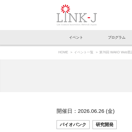
一般社団法人LI
イベント
プログラム
FAQ
イベントお知らせメール登録
HOME
イベント一覧
第76回 WAKO W
イベント一覧
インタビュー・コラム一覧
ニュース一覧
Out of Box相談室
理事長挨拶
特別会員一覧
ラウンジ・会議室
LINK-J主催・共催
スペシャルインタビュー
トピック
特別
プレ
国内外連携
専用メニューはこちら
アクセス
LINK-J協賛・協力
連載コラム
メディア情報
出展
海外
組織概要
過去イベント
事務局だより
アクセラレーション
マイ
イベ
開催日：2026.06.26 (金)
協賛・協力
施設
バイオバンク
研究開発