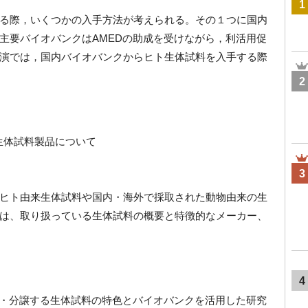
1
る際，いくつかの入手方法が考えられる。その１つに国内
主要バイオバンクはAMEDの助成を受けながら，利活用促
演では，国内バイオバンクからヒト生体試料を入手する際
2
の生体試料製品について
3
ヒト由来生体試料や国内・海外で採取された動物由来の生
は、取り扱っている生体試料の概要と特徴的なメーカー、
4
保管・分譲する生体試料の特色とバイオバンクを活用した研究