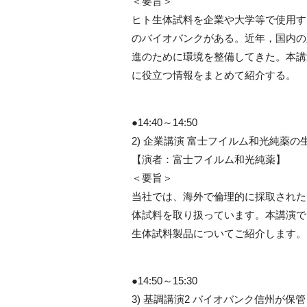
＜要旨＞
ヒト生体試料を企業や大学等で使用す
のバイオバンクがある。近年，国内の
進のために環境を整備してきた。本講
に役立つ情報をまとめて紹介する。
●14:40～14:50
2) 企業講演 富士フイルム和光純薬
【演者：富士フイルム和光純薬】
＜要旨＞
当社では、海外で倫理的に採取された
体試料を取り扱っています。本講演で
生体試料製品についてご紹介します。
●14:50～15:30
3) 基調講演2 バイオバンク信州が