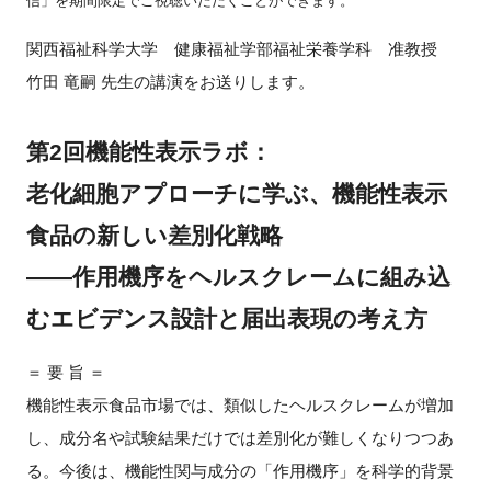
信」を期間限定でご視聴いただくことができます。
FAQ
関西福祉科学大学 健康福祉学部福祉栄養学科 准教授
竹田 竜嗣 先生の講演をお送りします。
イベントお知らせメール登録
第2回機能性表示ラボ：
老化細胞アプローチに学ぶ、機能性表示
食品の新しい差別化戦略
――作用機序をヘルスクレームに組み込
むエビデンス設計と届出表現の考え方
＝ 要 旨 ＝
機能性表示食品市場では、類似したヘルスクレームが増加
し、成分名や試験結果だけでは差別化が難しくなりつつあ
る。今後は、機能性関与成分の「作用機序」を科学的背景