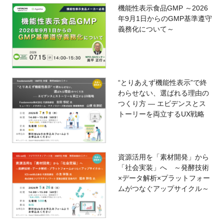
機能性表示食品GMP ～2026
年9月1日からのGMP基準遵守
義務化について～
“とりあえず機能性表示”で終
わらせない、選ばれる理由の
つくり方 ― エビデンスとス
トーリーを両立するUX戦略
資源活用を「素材開発」から
「社会実装」へ ～発酵技術
×データ解析×プラットフォー
ムがつなぐアップサイクル～