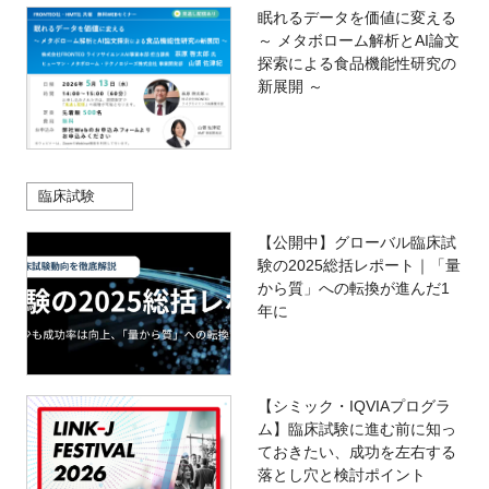
眠れるデータを価値に変える
～ メタボローム解析とAI論文
探索による食品機能性研究の
新展開 ～
臨床試験
【公開中】グローバル臨床試
験の2025総括レポート｜「量
から質」への転換が進んだ1
年に
【シミック・IQVIAプログラ
ム】臨床試験に進む前に知っ
ておきたい、成功を左右する
落とし穴と検討ポイント