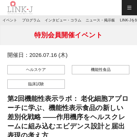
一般社団法人LINK-J／LINK-J
イベント
プログラム
インタビュー・コラム
ニュース・掲示板
LINK-J
JP
／
EN
特別会員開催イベント
開催日：2026.07.16 (木)
ヘルスケア
機能性食品
特別会員専用メニュー
臨床試験
施設ご予約
第2回機能性表示ラボ： 老化細胞アプロ
ーチに学ぶ、機能性表示食品の新しい
お問い合わせ
差別化戦略 ――作用機序をヘルスクレ
ームに組み込むエビデンス設計と届出
マイページ
表現の考え方