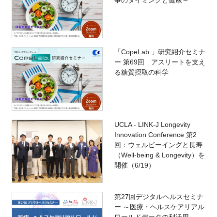
事のタイミングと健康～
「CopeLab.」研究紹介セミナ
ー 第69回 アスリートを支え
る糖質摂取の科学
UCLA - LINK-J Longevity
Innovation Conference 第2
回：ウェルビーイングと長寿
（Well-being & Longevity）を
開催（6/19）
第27回デジタルヘルスセミナ
ー ～医療・ヘルスケアリアル
ワールドデータの利活用～