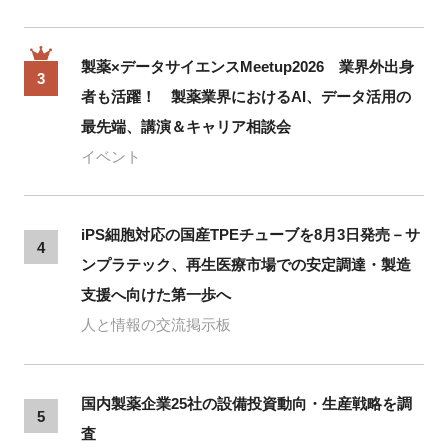
製薬×データサイエンスMeetup2026 業界外出身
3
者も活躍！ 製薬業界におけるAI、データ活用の
最先端、講演＆キャリア相談会
イベント
iPS細胞対応の国産TPEチューブを8月3日発売－サ
4
ンプラテック、再生医療市場での安定調達・製造
支援へ向けた第一歩へ
人と情報の交流掲示板
国内製薬企業25社の設備投資動向・生産戦略を調
5
査