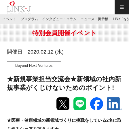
一般社団法人LINK-J／LINK-J
イベント
プログラム
インタビュー・コラム
ニュース・掲示板
LINK-J
JP
／
EN
特別会員開催イベント
開催日：2020.02.12 (水)
Beyond Next Ventures
特別会員専用メニュー
★新規事業担当交流会★新領域の社内新
施設ご予約
規事業がくじけないためのポイント!
お問い合わせ
★医療・健康領域の新領域づくりに挑戦をしている2名に取
マイページ
り組みシェアを頂きます★