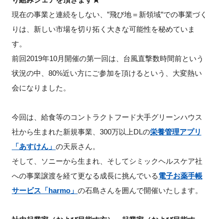
現在の事業と連続をしない、”飛び地＝新領域”での事業づく
新規登録
りは、新しい市場を切り拓く大きな可能性を秘めていま
す。
イベント
前回2019年10月開催の第一回は、台風直撃数時間前という
プログラム
状況の中、80%近い方にご参加を頂けるという、大変熱い
会になりました。
インタビュー・コラム
今回は、給食等のコントラクトフード大手グリーンハウス
ニュース・掲示板
社から生まれた新規事業、300万以上DLの
栄養管理アプリ
「あすけん」
の天辰さん。
LINK-Jを知る
そして、ソニーから生まれ、そしてシミックヘルスケア社
特別会員
への事業譲渡を経て更なる成長に挑んでいる
電子お薬手帳
サービス「harmo」
の石島さんを囲んで開催いたします。
施設・アクセス