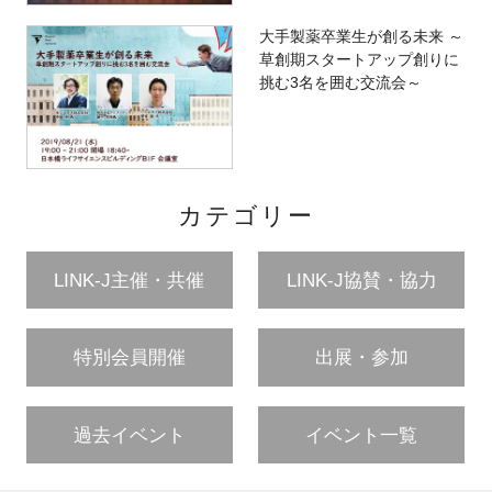
大手製薬卒業生が創る未来 ～
草創期スタートアップ創りに
挑む3名を囲む交流会～
カテゴリー
LINK-J主催・共催
LINK-J協賛・協力
特別会員開催
出展・参加
過去イベント
イベント一覧