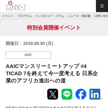
一般社団法人LINK-J／LINK-J
イベント
プログラム
インタビュー・コラム
ニュース・掲示板
LINK-J
JP
／
EN
特別会員開催イベント
開催日：2019.09.30 (月)
AAIC
特別会員専用メニュー
AAICマンスリーミートアップ #4
施設ご予約
TICAD 7を終えて今一度考える 日系企
業のアフリカ進出への道
お問い合わせ
マイページ
8月末に行われたTICAD7でますます注目が高まるアフリ