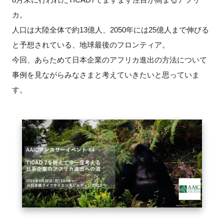
カ。
新規登録
人口は大陸全体で約13億人、2050年には25億人まで伸びる
と予想されている、地球最後のフロンティア。
イベント
今回、あらためて日本企業のアフリカ進出の方法について
プログラム
事例を見ながらみなさまと考えていきたいと思っていま
す。
インタビュー・コラム
ニュース・掲示板
LINK-Jを知る
特別会員
施設・アクセス