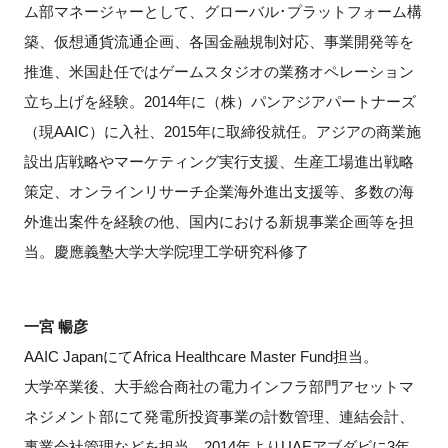
ム部マネージャーとして、グローバル･プラットフォーム構
築、仮想通貨流通企画、各国金融規制対応、事業開発等を
推進、米国赴任ではゲームスタジオの業務オペレーション
立ち上げを経験。2014年に（株）パンアジアパートナーズ
（現AAIC）に入社、2015年に取締役就任。アジアの商業施
設出店戦略やマーケティング実行支援、生産工場進出戦略
策定、オンラインリサーチ企業海外進出支援等、多数の海
外進出案件を経験の他、国内における新規事業企画等を担
当。慶應義塾大学大学院理工学研究科修了
一宮 暢彦
AAIC JapanにてAfrica Healthcare Master Fund担当。
大学卒業後、大手総合商社の電力インフラ部門アセットマ
ネジメント部にて発電所投資事業の計数管理、連結会計、
事業会社管理などを担当。2014年よりUAEアブダビに3年